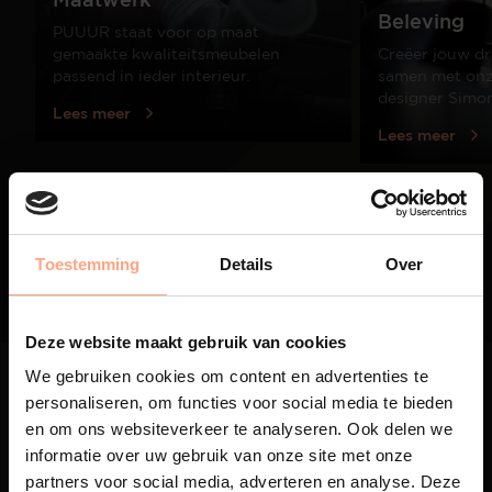
Beleving
PUUUR staat voor op maat
gemaakte kwaliteitsmeubelen
Creëer jouw dr
passend in ieder interieur.
samen met onze
designer Simo
Lees meer
Lees meer
01
/
03
Toestemming
Details
Over
Deze website maakt gebruik van cookies
We gebruiken cookies om content en advertenties te
personaliseren, om functies voor social media te bieden
en om ons websiteverkeer te analyseren. Ook delen we
informatie over uw gebruik van onze site met onze
partners voor social media, adverteren en analyse. Deze
Maatwerk