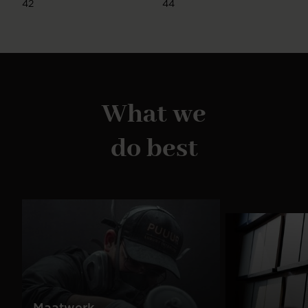
42
44
What we
do best
Maatwerk