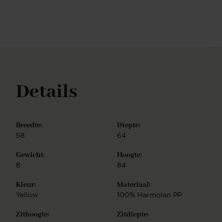
hoogwaardig metaal, wat zorgt voor stabiliteit en
een strakke afwerking, terwijl de optie van 180
graden rotatie een vleugje speelsheid en gemak
toevoegt aan jouw eetervaring. Met Hiroo wordt
elke maaltijd een zorgvuldig samengesteld moment
van moderne klasse.
Details
Breedte:
Diepte:
58
64
Gewicht:
Hoogte:
8
84
Kleur:
Materiaal:
Yellow
100% Harmolan PP
Zithoogte:
Zitdiepte: