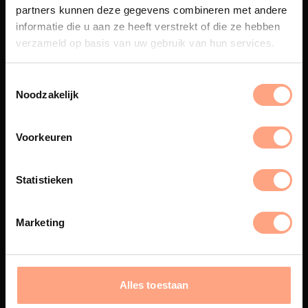
partners kunnen deze gegevens combineren met andere
Een exclusieve handgemaakte
informatie die u aan ze heeft verstrekt of die ze hebben
beleving, waar Nederlands
verzameld op basis van uw gebruik van hun services.
vakmanschap en design
samenkomen.
Noodzakelijk
Spuiterij
Voorkeuren
De meubelen worden in onze
eigen spuiterij afgewerkt met
Statistieken
een hoogwaardige twee
componenten lak.
Marketing
Interieur inrichting
Alles toestaan
PUUUR biedt volledige