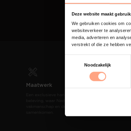
Deze website maakt gebruik
We gebruiken cookies om cont
websiteverkeer te analyseren
media, adverteren en analys
verstrekt of die ze hebben v
Noodzakelijk
Maatwerk
Spui
Een exclusieve handgemaakte
De me
beleving, waar Nederlands
eigen
vakmanschap en design
een h
samenkomen.
compo