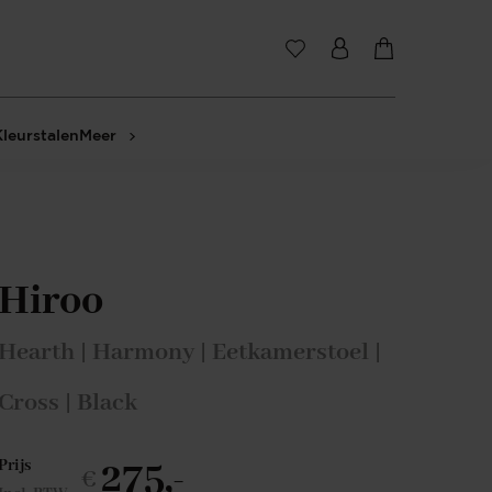
Kleurstalen
Meer
Hiroo
Hearth | Harmony | Eetkamerstoel |
Cross | Black
275,-
Prijs
€