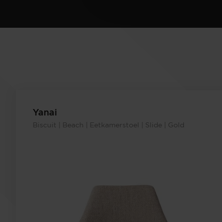
Yanai
Biscuit | Beach | Eetkamerstoel | Slide | Gold