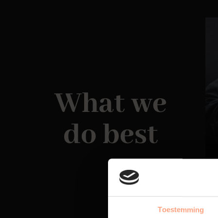
What we
do best
Toestemming