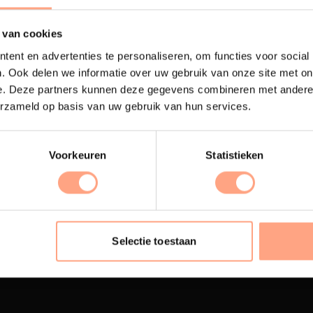
 van cookies
ent en advertenties te personaliseren, om functies voor social
. Ook delen we informatie over uw gebruik van onze site met on
e. Deze partners kunnen deze gegevens combineren met andere i
erzameld op basis van uw gebruik van hun services.
Voorkeuren
Statistieken
terij
Interieur inrichting
ubelen worden in onze
PUUUR biedt volledige
 spuiterij afgewerkt met
ontzorging van eerste sc
Selectie toestaan
oogwaardige twee
oplevering,
met als resul
nenten lak.
totale woonbeleving.