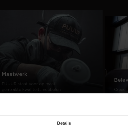
Maatwerk
Bele
PUUUR staat voor op maat
gemaakte kwaliteitsmeubelen
Creëer
passend in ieder interieur.
samen 
design
Lees meer
Lees m
Details