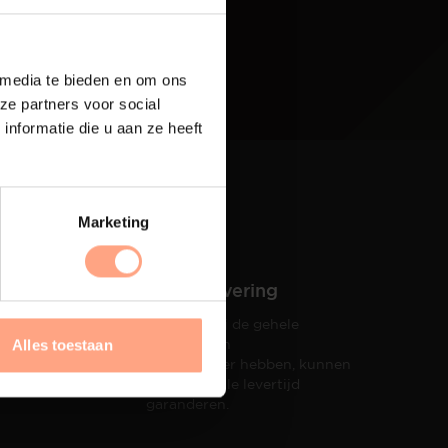
 media te bieden en om ons
ze partners voor social
nformatie die u aan ze heeft
Marketing
Snelle levering
Doordat wij de gehele
hets tot
productie in
Alles toestaan
taat een
eigen beheer hebben, kunnen
wij een snelle levertijd
garanderen.