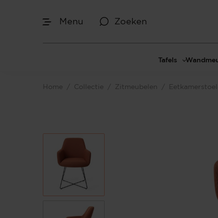
Menu
Zoeken
Tafels
Wandmeu
Eettafels
Cinewal
Home
/
Collectie
/
Zitmeubelen
/
Eetkamerstoe
Salontafels
TV-meu
Sidetables
TV meub
Bijzettafels
TV-wan
TV-pane
Vakkenk
Dressoir
Make-up