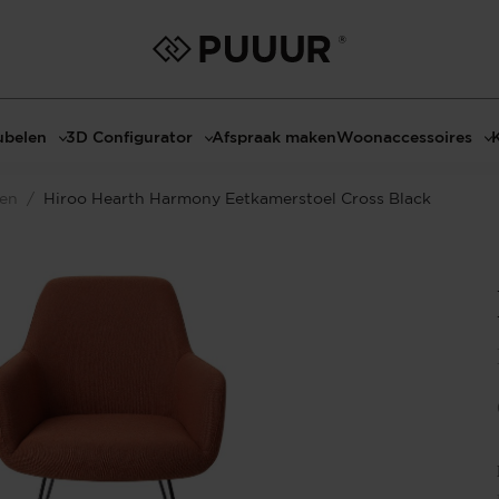
belen
3D Configurator
Afspraak maken
Woonaccessoires
ls
3D Tafel configurator
Bombyxx
len
/
Hiroo Hearth Harmony Eetkamerstoel Cross Black
bels
3D TV-Meubel configurator
Claudi
el met sfeerhaard
3D TV-Meubel met TV-Paneel
Decoratie
dmeubels
3D TV-Paneel configurator
Huisparfums
el
Geurkaarsen
asten
Kaarshouders
s
Lampen
 tafels
Spiegels
Serveren