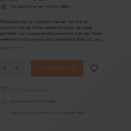
Incl. BTW
Aanbetaling van slechts
10%
Modieuze stijl en comfort Geniet van stijl en
comfort met de Hiroo eetkamerstoel, op maat
gemaakt van hoogwaardig polyester met een fijne
weefselstructuur voor duurzaamheid. Kies uit zeven
chique tinten, van de ingetogen elegantie van
Lees meer
Whisper Wheat tot de dynamische Groovy Garam.
Bekend om zijn ruime zitplaatsen en comfort, past
de Hiroo perfect bij elke moderne of
In winkelwagen
Scandinavische setting, waardoor alledaagse diners
1
veranderen in een luxe zitervaring. Verken ook de
Hiroo bijzetstoel, een perfecte aanvulling om je
Hiroo eetensemble compleet te maken. Elegante
Plan interieuradvies
bekleding Kleed je eetruimte aan in moderne
elegantie met de hoogwaardige, fijngeweven
Snelle levertijd
1 week
polyester bekleding van de Hiroo stoel. De gladde
textuur en veerkrachtige stof beloven
Klanten beoordelen ons met een
9.6
duurzaamheid en een zachte aanraking, waardoor
de Hiroo een slimme keuze is voor zowel gezellige
familiediners als verfijnde omgevingen zoals een