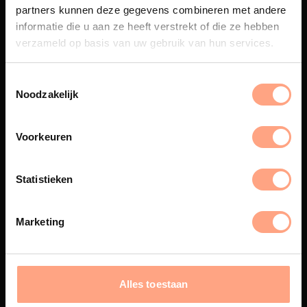
partners kunnen deze gegevens combineren met andere
Een exclusieve handgemaakte
informatie die u aan ze heeft verstrekt of die ze hebben
beleving, waar Nederlands
verzameld op basis van uw gebruik van hun services.
vakmanschap en design
samenkomen.
Noodzakelijk
Spuiterij
Voorkeuren
De meubelen worden in onze
eigen spuiterij afgewerkt met
Statistieken
een hoogwaardige twee
componenten lak.
Marketing
Interieur inrichting
Alles toestaan
PUUUR biedt volledige