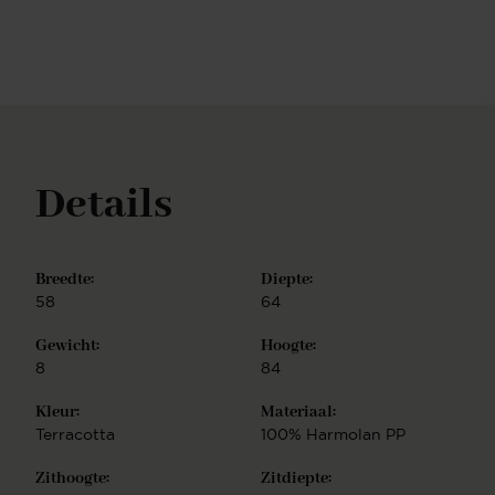
hoogwaardig metaal, wat zorgt voor stabiliteit en
een strakke afwerking, terwijl de optie van 180
graden rotatie een vleugje speelsheid en gemak
toevoegt aan jouw eetervaring. Met Hiroo wordt
elke maaltijd een zorgvuldig samengesteld moment
van moderne klasse.
Details
Breedte:
Diepte:
58
64
Gewicht:
Hoogte:
8
84
Kleur:
Materiaal:
Terracotta
100% Harmolan PP
Zithoogte:
Zitdiepte: