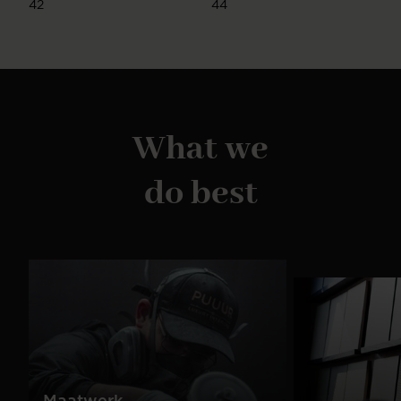
42
44
What we
do best
Maatwerk