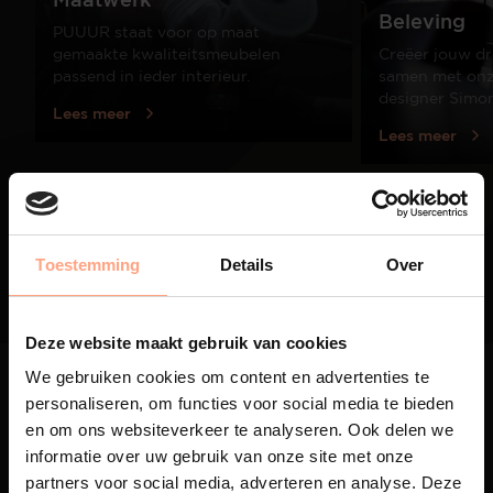
Beleving
PUUUR staat voor op maat
gemaakte kwaliteitsmeubelen
Creëer jouw dr
passend in ieder interieur.
samen met onze
designer Simo
Lees meer
Lees meer
01
/
03
Toestemming
Details
Over
Deze website maakt gebruik van cookies
We gebruiken cookies om content en advertenties te
personaliseren, om functies voor social media te bieden
en om ons websiteverkeer te analyseren. Ook delen we
informatie over uw gebruik van onze site met onze
partners voor social media, adverteren en analyse. Deze
Maatwerk