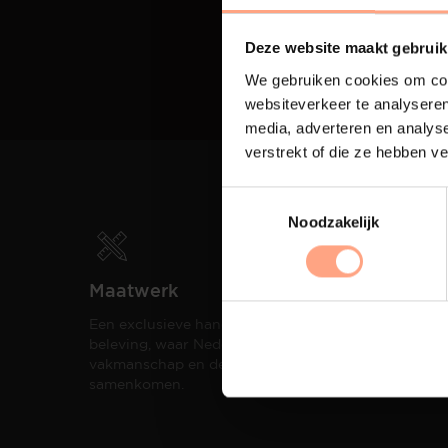
Deze website maakt gebruik
We gebruiken cookies om cont
websiteverkeer te analyseren
media, adverteren en analys
verstrekt of die ze hebben v
Noodzakelijk
Maatwerk
Spui
Een exclusieve handgemaakte
De me
beleving, waar Nederlands
eigen
vakmanschap en design
een h
samenkomen.
compo