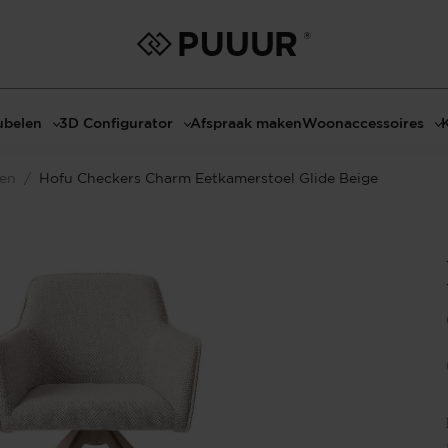
belen
3D Configurator
Afspraak maken
Woonaccessoires
ls
3D Tafel configurator
Bombyxx
len
/
Hofu Checkers Charm Eetkamerstoel Glide Beige
bels
3D TV-Meubel configurator
Claudi
el met sfeerhaard
3D TV-Meubel met TV-Paneel
Decoratie
dmeubels
3D TV-Paneel configurator
Huisparfums
el
Geurkaarsen
asten
Kaarshouders
s
Lampen
 tafels
Spiegels
Serveren