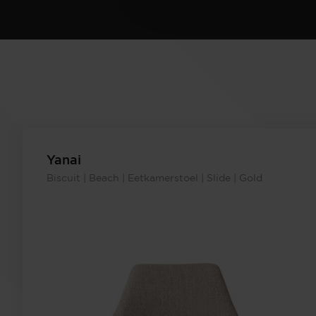
Yanai
Biscuit | Beach | Eetkamerstoel | Slide | Gold