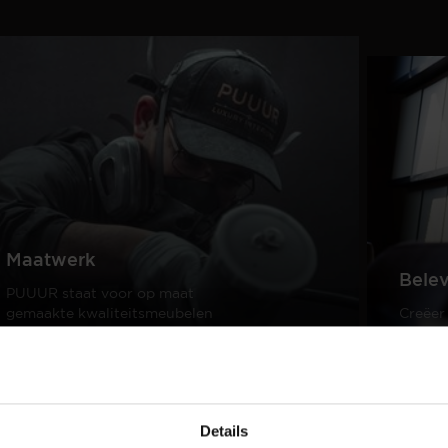
Maatwerk
Bele
PUUUR staat voor op maat
gemaakte kwaliteitsmeubelen
Creëer
passend in ieder interieur.
samen 
design
Lees meer
Lees m
Details