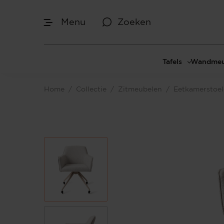
Menu
Zoeken
Tafels
Wandmeu
Eettafels
Cinewal
Home
/
Collectie
/
Zitmeubelen
/
Eetkamerstoe
Salontafels
TV-meu
Sidetables
TV meub
Bijzettafels
TV-wan
TV-pane
Vakkenk
Dressoir
Make-up