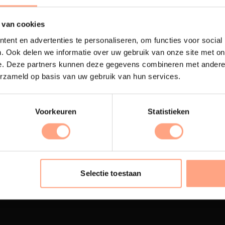
 van cookies
ent en advertenties te personaliseren, om functies voor social
. Ook delen we informatie over uw gebruik van onze site met on
e. Deze partners kunnen deze gegevens combineren met andere i
erzameld op basis van uw gebruik van hun services.
Voorkeuren
Statistieken
terij
Interieur inrichting
ubelen worden in onze
PUUUR biedt volledige
 spuiterij afgewerkt met
ontzorging van eerste sc
Selectie toestaan
oogwaardige twee
oplevering,
met als resul
nenten lak.
totale woonbeleving.