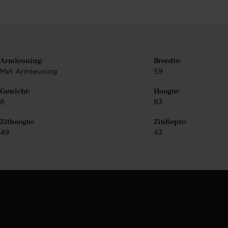
o
Armleuning:
Breedte:
r
Met Armleuning
59
Gewicht:
Hoogte:
8
83
Zithoogte:
Zitdiepte:
49
43