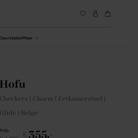
Kleurstalen
Meer
Hofu
Checkers | Charm | Eetkamerstoel |
Glide | Beige
355,-
Prijs
€