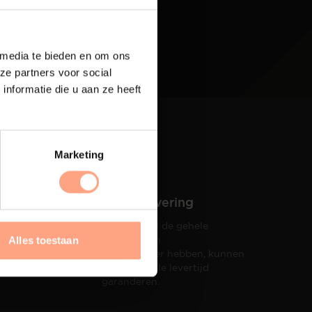
 media te bieden en om ons
ze partners voor social
nformatie die u aan ze heeft
Marketing
Snelle levering
Doordat wij de gehele
hets tot
productie in
Alles toestaan
taat een
eigen beheer hebben, kunnen
wij een snelle levertijd
garanderen.