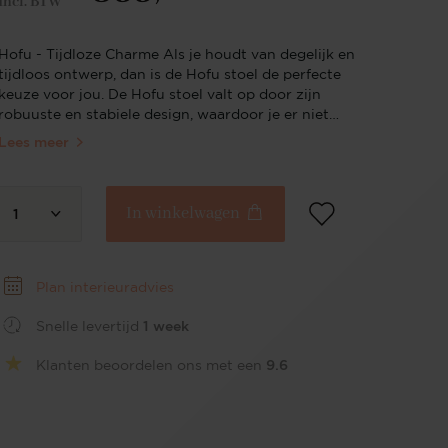
Incl. BTW
Hofu - Tijdloze Charme Als je houdt van degelijk en
tijdloos ontwerp, dan is de Hofu stoel de perfecte
keuze voor jou. De Hofu stoel valt op door zijn
robuuste en stabiele design, waardoor je er niet
snel op uitgekeken raakt. Grof geweven De zitting
Lees meer
van de Hofu stoel is bekleed met hoogwaardige
polyester stof in een grove weving en is
verkrijgbaar in zes prachtige kleurtinten: Potters
In winkelwagen
Clay (bruin), Wild Walnut (lichtbeige), Checkers
1
Charme (lichtgrijs), French Toast (donkerbeige),
Enoki (crème) en Violet Daisy (paars). De grove
weving voegt diepte en textuur toe aan deze
Plan interieuradvies
kleuren. Elke kleur is zorgvuldig geselecteerd om je
te helpen een harmonieuze sfeer te creëren die
Snelle levertijd
1 week
jouw interieurstijl weerspiegelt. Kies je eigen
onderstel Met onze modulaire stoelcollectie
Klanten beoordelen ons met een
9.6
combineer je je favoriete model met een selectie
stoffen, onderstellen en afwerkingen. Bij de Hofu
eetkamerstoel kies je uit zorgvuldig geselecteerde
stofkleuren en combineer je de zitting met een van