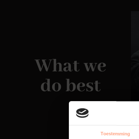
What we
do best
Toestemming