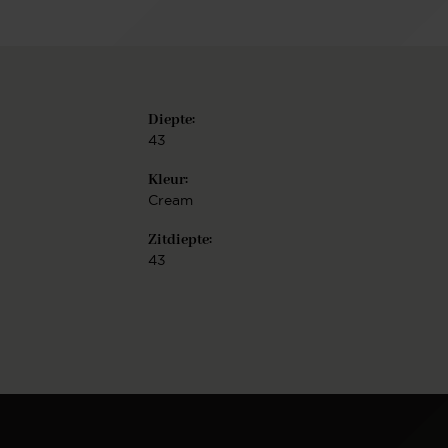
met een van twintig mogelijke onderstellen. Je hebt
de keuze uit een Slide frame - elegant lijnenspel,
Cross frame - speels lijnenspel, Turn frame - 180
graden draaibaar met auto-return functie, of
Beehive frame - gespiegeld hexagoon. Ieder
Diepte:
onderstel is vervaardigd uit hoogwaardig metaal en
is verkrijgbaar in de finish mat zwart of wit, mat
43
RVS, mat gold en mat rose. De Hofu eetkamerstoel
Kleur:
is eenvoudig te monteren.
Cream
Zitdiepte:
43