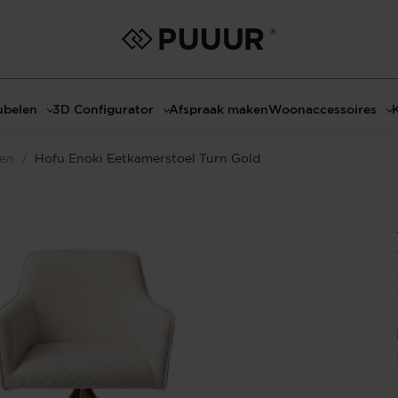
belen
3D Configurator
Afspraak maken
Woonaccessoires
ls
3D Tafel configurator
Bombyxx
len
/
Hofu Enoki Eetkamerstoel Turn Gold
bels
3D TV-Meubel configurator
Claudi
el met sfeerhaard
3D TV-Meubel met TV-Paneel
Decoratie
dmeubels
3D TV-Paneel configurator
Huisparfums
el
Geurkaarsen
asten
Kaarshouders
s
Lampen
 tafels
Spiegels
Serveren