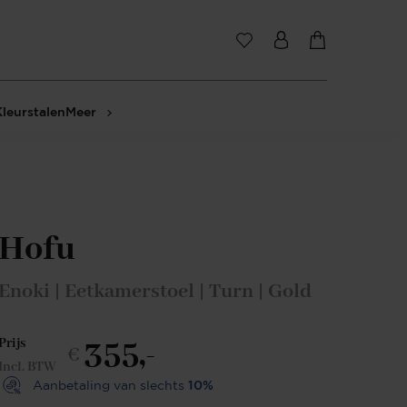
Kleurstalen
Meer
Hofu
Enoki | Eetkamerstoel | Turn | Gold
355,-
Prijs
€
Incl. BTW
Aanbetaling van slechts
10%