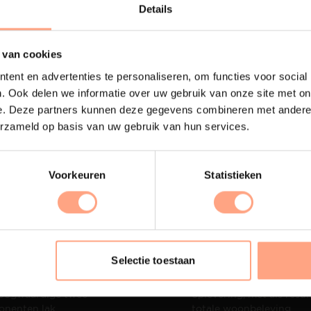
Lees m
Details
 van cookies
ent en advertenties te personaliseren, om functies voor social
. Ook delen we informatie over uw gebruik van onze site met on
e. Deze partners kunnen deze gegevens combineren met andere i
erzameld op basis van uw gebruik van hun services.
Voorkeuren
Statistieken
terij
Interieur inrichting
Selectie toestaan
ubelen worden in onze
PUUUR biedt volledige
 spuiterij afgewerkt met
ontzorging van eerste sc
oogwaardige twee
oplevering,
met als resul
nenten lak.
totale woonbeleving.