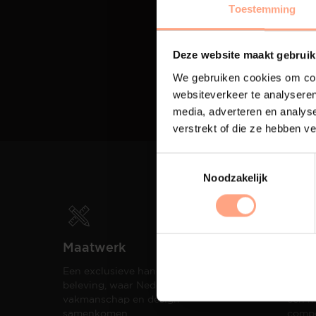
Toestemming
Deze website maakt gebruik
We gebruiken cookies om cont
websiteverkeer te analyseren
media, adverteren en analys
verstrekt of die ze hebben v
Noodzakelijk
Maatwerk
Spui
Een exclusieve handgemaakte
De me
beleving, waar Nederlands
eigen
vakmanschap en design
een h
samenkomen.
compo