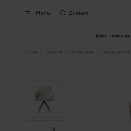
Menu
Zoeken
Tafels
Wandmeu
Eettafels
Cinewal
Home
/
Collectie
/
Zitmeubelen
/
Eetkamerstoe
Salontafels
TV-meu
Sidetables
TV meub
Bijzettafels
TV-wan
TV-pane
Vakkenk
Dressoir
Make-up