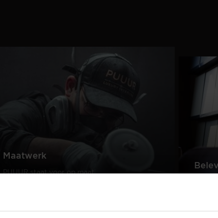
Maatwerk
Bele
PUUUR staat voor op maat
gemaakte kwaliteitsmeubelen
Creëer
passend in ieder interieur.
samen 
design
Lees meer