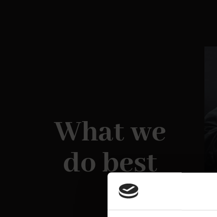
What we
do best