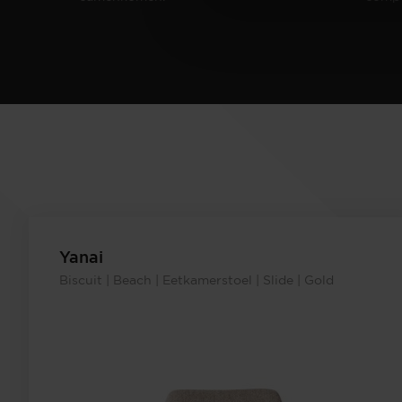
Yanai
Biscuit | Beach | Eetkamerstoel | Slide | Gold