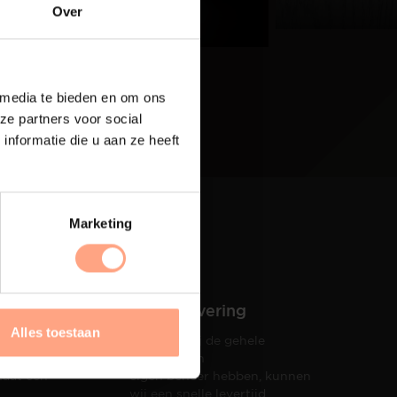
eer
Over
 media te bieden en om ons
ze partners voor social
nformatie die u aan ze heeft
Marketing
Snelle levering
Alles toestaan
Doordat wij de gehele
hets tot
productie in
taat een
eigen beheer hebben, kunnen
wij een snelle levertijd