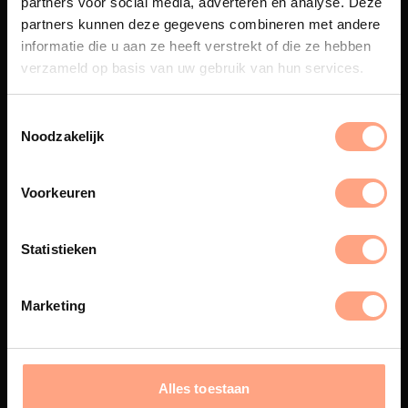
partners voor social media, adverteren en analyse. Deze
Maatwerk
partners kunnen deze gegevens combineren met andere
informatie die u aan ze heeft verstrekt of die ze hebben
Een exclusieve handgemaakte
beleving, waar Nederlands
verzameld op basis van uw gebruik van hun services.
vakmanschap en design
samenkomen.
Noodzakelijk
Voorkeuren
Spuiterij
De meubelen worden in onze
Statistieken
eigen spuiterij afgewerkt met
een hoogwaardige twee
componenten lak.
Marketing
Interieur inrichting
Alles toestaan