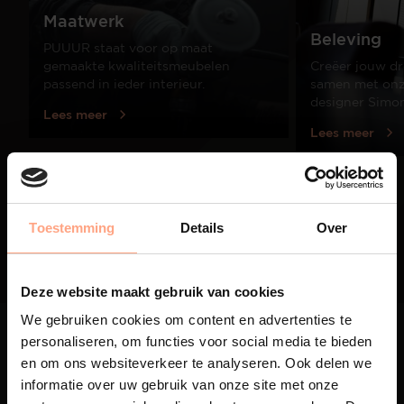
Maatwerk
Beleving
PUUUR staat voor op maat
gemaakte kwaliteitsmeubelen
Creëer jouw dr
passend in ieder interieur.
samen met onze
designer Simo
Lees meer
Lees meer
01
/
03
Toestemming
Details
Over
Deze website maakt gebruik van cookies
We gebruiken cookies om content en advertenties te
personaliseren, om functies voor social media te bieden
en om ons websiteverkeer te analyseren. Ook delen we
informatie over uw gebruik van onze site met onze