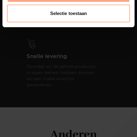
PUUUR biedt volledige
ontzorging van eerste schets tot
Selectie toestaan
oplevering,
met als resultaat een
totale woonbeleving.
Snelle levering
Doordat wij de gehele productie
in eigen beheer hebben, kunnen
wij een snelle levertijd
garanderen.
Anderen