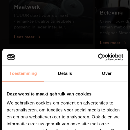
Maatwerk
Beleving
PUUUR staat voor op maat
gemaakte kwaliteitsmeubelen
Creëer jouw dr
passend in ieder interieur.
samen met onze
designer Simo
Lees meer
Lees meer
01
/
03
Toestemming
Details
Over
Deze website maakt gebruik van cookies
We gebruiken cookies om content en advertenties te
personaliseren, om functies voor social media te bieden
en om ons websiteverkeer te analyseren. Ook delen we
informatie over uw gebruik van onze site met onze