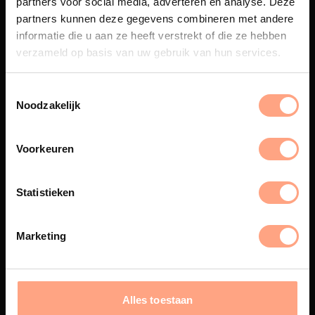
partners voor social media, adverteren en analyse. Deze
Maatwerk
partners kunnen deze gegevens combineren met andere
informatie die u aan ze heeft verstrekt of die ze hebben
Een exclusieve handgemaakte
beleving, waar Nederlands
verzameld op basis van uw gebruik van hun services.
vakmanschap en design
samenkomen.
Noodzakelijk
Voorkeuren
Spuiterij
De meubelen worden in onze
Statistieken
eigen spuiterij afgewerkt met
een hoogwaardige twee
componenten lak.
Marketing
Interieur inrichting
Alles toestaan