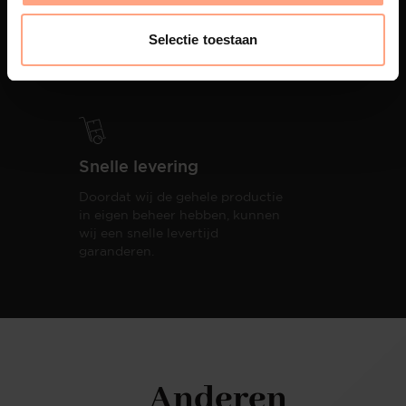
PUUUR biedt volledige
ontzorging van eerste schets tot
Selectie toestaan
oplevering,
met als resultaat een
totale woonbeleving.
Snelle levering
Doordat wij de gehele productie
in eigen beheer hebben, kunnen
wij een snelle levertijd
garanderen.
Anderen