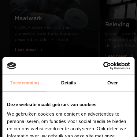
Maatwerk
Beleving
PUUUR staat voor op maat
gemaakte kwaliteitsmeubelen
Creëer jouw dr
passend in ieder interieur.
samen met onze
designer Simo
Lees meer
Lees meer
01
Toestemming
Details
Over
/
03
Deze website maakt gebruik van cookies
We gebruiken cookies om content en advertenties te
personaliseren, om functies voor social media te bieden
en om ons websiteverkeer te analyseren. Ook delen we
informatie over uw gebruik van onze site met onze