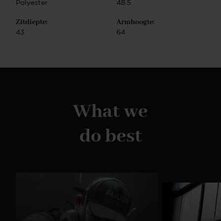
Polyester
48.5
Zitdiepte:
Armhoogte:
43
64
What we
do best