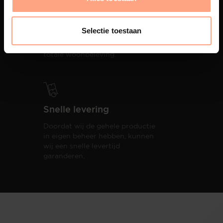
Interieur inrichting
PUUUR biedt volledige
Selectie toestaan
ontzorging van eerste schets tot
oplevering,
met als resultaat een
totale woonbeleving.
Snelle levering
Doordat wij de gehele productie
in eigen beheer hebben, kunnen
wij een snelle levertijd
garanderen.