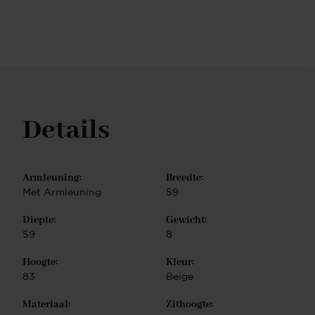
RVS, mat goud en mat rosé goud. Bovendien is het
populaire Turn frame verkrijgbaar in vier extra
kleurrijke opties: beige, bruin, mint en perzik. U kunt
ook kiezen voor mobiliteit en kiezen voor het Glide
frame: een onderstel met draaiende zwenkwielen, in
matzwart metaal. De Hofu eetkamerstoel is
eenvoudig te monteren.
Details
Armleuning:
Breedte:
Met Armleuning
59
Diepte:
Gewicht:
59
8
Hoogte:
Kleur:
83
Beige
Materiaal:
Zithoogte: