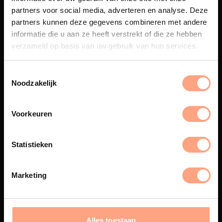
partners voor social media, adverteren en analyse. Deze
partners kunnen deze gegevens combineren met andere
Maatwerk
informatie die u aan ze heeft verstrekt of die ze hebben
Een exclusieve handgemaakte
verzameld op basis van uw gebruik van hun services.
beleving, waar Nederlands
vakmanschap en design
samenkomen.
Noodzakelijk
Voorkeuren
Spuiterij
Statistieken
De meubelen worden in onze
eigen spuiterij afgewerkt met
een hoogwaardige twee
Marketing
componenten lak.
Alles toestaan