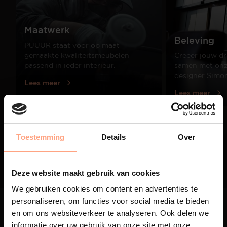
Maatwerk
Beleving
PUUUR staat voor op maat
gemaakte kwaliteitsmeubelen
Creëer jouw dr
passend in ieder interieur.
samen met onze
designer Simo
Lees meer
Lees meer
01
Toestemming
Details
Over
/
03
Deze website maakt gebruik van cookies
We gebruiken cookies om content en advertenties te
personaliseren, om functies voor social media te bieden
en om ons websiteverkeer te analyseren. Ook delen we
informatie over uw gebruik van onze site met onze