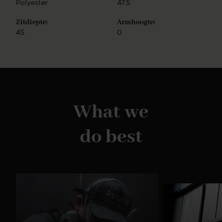
Polyester
47.5
Zitdiepte:
Armhoogte:
45
0
What we
do best