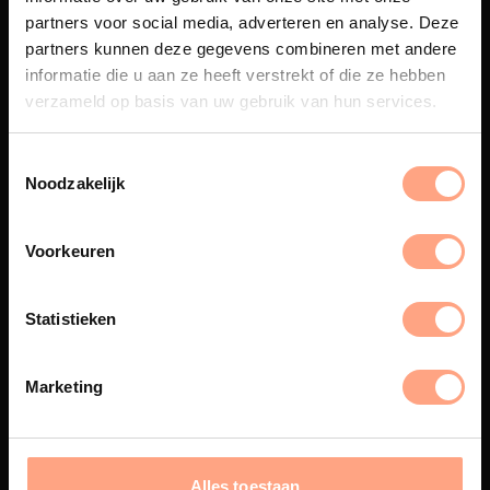
partners voor social media, adverteren en analyse. Deze
partners kunnen deze gegevens combineren met andere
Maatwerk
informatie die u aan ze heeft verstrekt of die ze hebben
Een exclusieve handgemaakte
verzameld op basis van uw gebruik van hun services.
beleving, waar Nederlands
vakmanschap en design
samenkomen.
Noodzakelijk
Voorkeuren
Spuiterij
Statistieken
De meubelen worden in onze
eigen spuiterij afgewerkt met
een hoogwaardige twee
Marketing
componenten lak.
Alles toestaan