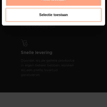
Interieur inrichting
PUUUR biedt volledige
Selectie toestaan
ontzorging van eerste schets tot
oplevering,
met als resultaat een
totale woonbeleving.
Snelle levering
Doordat wij de gehele productie
in eigen beheer hebben, kunnen
wij een snelle levertijd
garanderen.