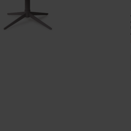
Wijnpalen
o