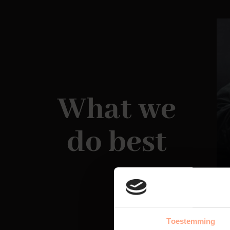
What we
do best
Toestemming