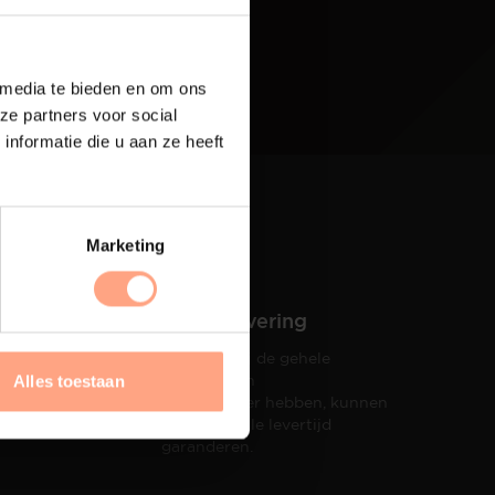
 media te bieden en om ons
ze partners voor social
nformatie die u aan ze heeft
Marketing
Snelle levering
Doordat wij de gehele
hets tot
productie in
Alles toestaan
taat een
eigen beheer hebben, kunnen
wij een snelle levertijd
garanderen.