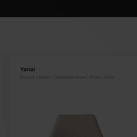
Yanai
Biscuit | Beach | Eetkamerstoel | Slide | Gold