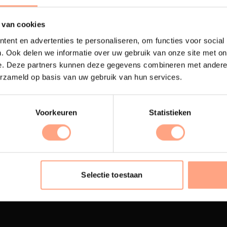
 van cookies
ent en advertenties te personaliseren, om functies voor social
. Ook delen we informatie over uw gebruik van onze site met on
e. Deze partners kunnen deze gegevens combineren met andere i
erzameld op basis van uw gebruik van hun services.
Voorkeuren
Statistieken
terij
Interieur inrichting
ubelen worden in onze
PUUUR biedt volledige
 spuiterij afgewerkt met
ontzorging van eerste sc
Selectie toestaan
oogwaardige twee
oplevering,
met als resul
nenten lak.
totale woonbeleving.