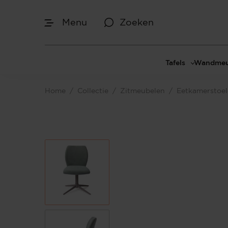
Menu
Zoeken
Tafels
Wandmeu
Eettafels
Cinewal
Home
/
Collectie
/
Zitmeubelen
/
Eetkamerstoe
Salontafels
TV-meu
Sidetables
TV meub
Bijzettafels
TV-wan
TV-pane
Vakkenk
Dressoir
Make-up