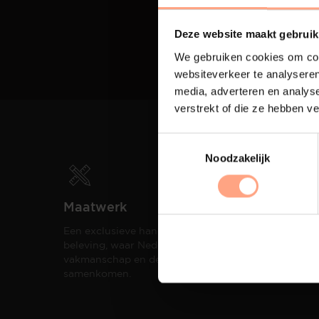
Deze website maakt gebruik
We gebruiken cookies om cont
websiteverkeer te analyseren
media, adverteren en analys
verstrekt of die ze hebben v
Noodzakelijk
Maatwerk
Spui
Een exclusieve handgemaakte
De me
beleving, waar Nederlands
eigen
vakmanschap en design
een h
samenkomen.
compo