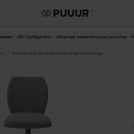
belen
3D Configurator
Afspraak maken
Woonaccessoires
ls
3D Tafel configurator
Bombyxx
len
/
Ikata Breezy Blue Eetkamerstoel Quad Grey
bels
3D TV-Meubel configurator
Claudi
el met sfeerhaard
3D TV-Meubel met TV-Paneel
Decoratie
dmeubels
3D TV-Paneel configurator
Huisparfums
el
Geurkaarsen
asten
Kaarshouders
s
Lampen
 tafels
Spiegels
Serveren