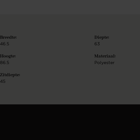
r
Breedte:
Diepte:
46.5
63
Hoogte:
Materiaal:
86.5
Polyester
Zitdiepte:
45