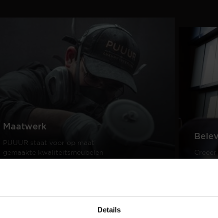
Maatwerk
Bele
PUUUR staat voor op maat
gemaakte kwaliteitsmeubelen
Creëer
passend in ieder interieur.
samen 
design
Lees meer
Lees m
Details