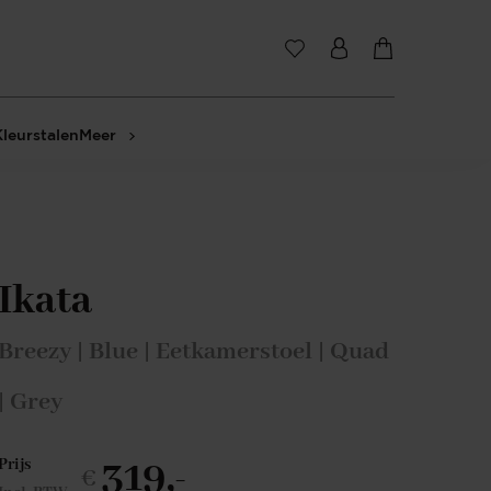
Kleurstalen
Meer
Ikata
Breezy | Blue | Eetkamerstoel | Quad
| Grey
319,-
Prijs
€