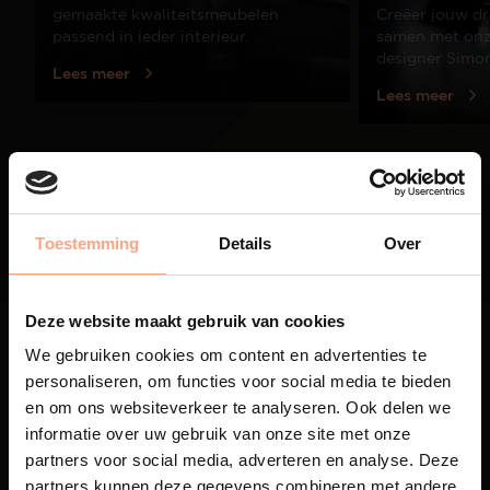
gemaakte kwaliteitsmeubelen
Creëer jouw dr
passend in ieder interieur.
samen met onze
designer Simo
Lees meer
Lees meer
01
/
03
Toestemming
Details
Over
Deze website maakt gebruik van cookies
We gebruiken cookies om content en advertenties te
personaliseren, om functies voor social media te bieden
en om ons websiteverkeer te analyseren. Ook delen we
informatie over uw gebruik van onze site met onze
Maatwerk
partners voor social media, adverteren en analyse. Deze
Een exclusieve handgemaakte
partners kunnen deze gegevens combineren met andere