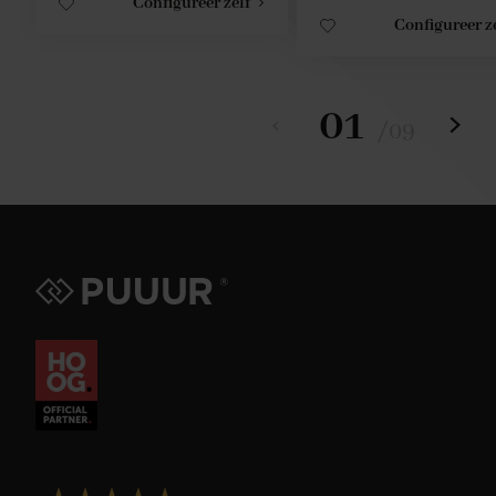
Configureer zelf
Configureer z
01
/
09