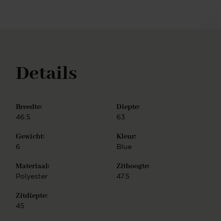
mobiliteit en kiezen voor het Glide frame: een
onderstel met draaiende zwenkwielen, in matzwart
metaal. De Ikata eetkamerstoel is eenvoudig te
monteren.
Details
Breedte:
Diepte:
46.5
63
Gewicht:
Kleur:
6
Blue
Materiaal:
Zithoogte:
Polyester
47.5
Zitdiepte:
45