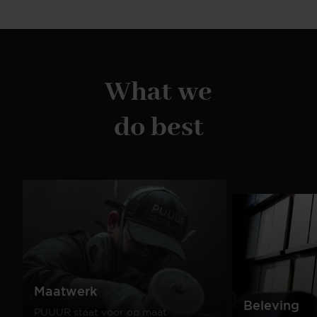
What we
do best
Maatwerk
Beleving
PUUUR staat voor op maat