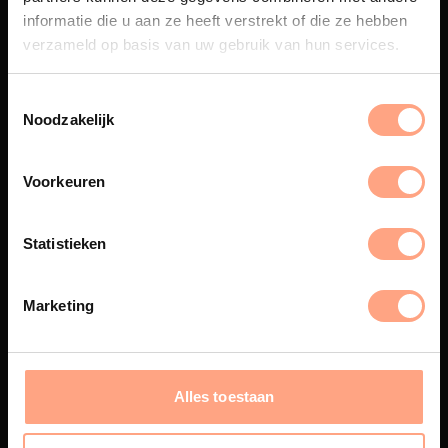
beleving, waar Nederlands
informatie die u aan ze heeft verstrekt of die ze hebben
vakmanschap en design
verzameld op basis van uw gebruik van hun services.
samenkomen.
Noodzakelijk
Spuiterij
Voorkeuren
De meubelen worden in onze
eigen spuiterij afgewerkt met
een hoogwaardige twee
Statistieken
componenten lak.
Marketing
Interieur inrichting
Alles toestaan
PUUUR biedt volledige
ontzorging van eerste schets tot
oplevering,
met als resultaat een