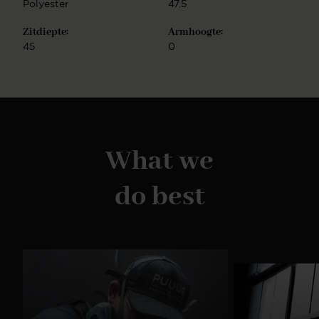
Polyester
47.5
Zitdiepte:
Armhoogte:
45
0
What we
do best