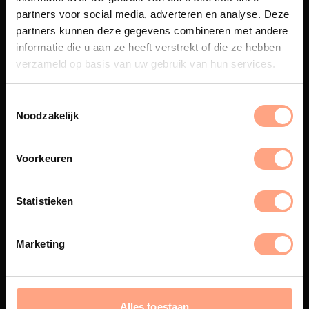
partners voor social media, adverteren en analyse. Deze
partners kunnen deze gegevens combineren met andere
Maatwerk
informatie die u aan ze heeft verstrekt of die ze hebben
Een exclusieve handgemaakte
verzameld op basis van uw gebruik van hun services.
beleving, waar Nederlands
vakmanschap en design
samenkomen.
Noodzakelijk
Voorkeuren
Spuiterij
Statistieken
De meubelen worden in onze
eigen spuiterij afgewerkt met
een hoogwaardige twee
Marketing
componenten lak.
Alles toestaan