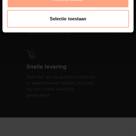
Interieur inrichting
PUUUR biedt volledige
Selectie toestaan
ontzorging van eerste schets tot
oplevering,
met als resultaat een
totale woonbeleving.
Snelle levering
Doordat wij de gehele productie
in eigen beheer hebben, kunnen
wij een snelle levertijd
garanderen.