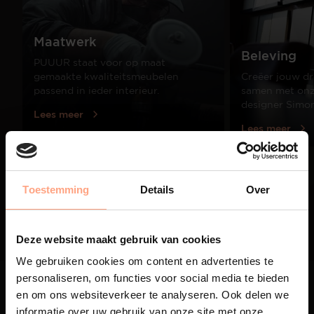
Maatwerk
Beleving
PUUUR staat voor op maat
gemaakte kwaliteitsmeubelen
Creëer jouw dr
passend in ieder interieur.
samen met onze
designer Simo
Lees meer
Lees meer
01
Toestemming
Details
Over
/
03
Deze website maakt gebruik van cookies
We gebruiken cookies om content en advertenties te
personaliseren, om functies voor social media te bieden
en om ons websiteverkeer te analyseren. Ook delen we
informatie over uw gebruik van onze site met onze