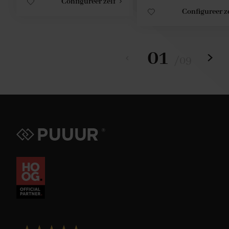
Configureer zelf
Configureer z
01
/
09