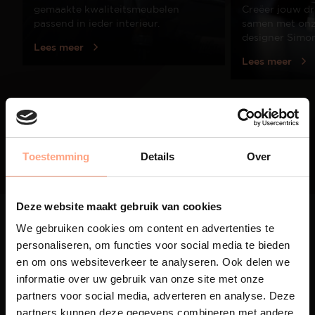
gemaakte kwaliteitsmeubelen
Creëer jouw dr
passend in ieder interieur.
samen met onze
designer Simo
Lees meer
Lees meer
01
/
03
Toestemming
Details
Over
Deze website maakt gebruik van cookies
We gebruiken cookies om content en advertenties te
personaliseren, om functies voor social media te bieden
en om ons websiteverkeer te analyseren. Ook delen we
informatie over uw gebruik van onze site met onze
Maatwerk
partners voor social media, adverteren en analyse. Deze
Een exclusieve handgemaakte
partners kunnen deze gegevens combineren met andere