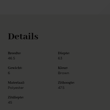
mobiliteit en kiezen voor het Glide frame: een
onderstel met draaiende zwenkwielen, in matzwart
metaal. De Ikata eetkamerstoel is eenvoudig te
monteren.
Details
Breedte:
Diepte:
46.5
63
Gewicht:
Kleur:
6
Brown
Materiaal:
Zithoogte:
Polyester
47.5
Zitdiepte:
45