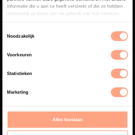
beleving, waar Nederlands
informatie die u aan ze heeft verstrekt of die ze hebben
vakmanschap en design
verzameld op basis van uw gebruik van hun services.
samenkomen.
Noodzakelijk
Spuiterij
Voorkeuren
De meubelen worden in onze
eigen spuiterij afgewerkt met
een hoogwaardige twee
Statistieken
componenten lak.
Marketing
Interieur inrichting
Alles toestaan
PUUUR biedt volledige
ontzorging van eerste schets tot
oplevering,
met als resultaat een