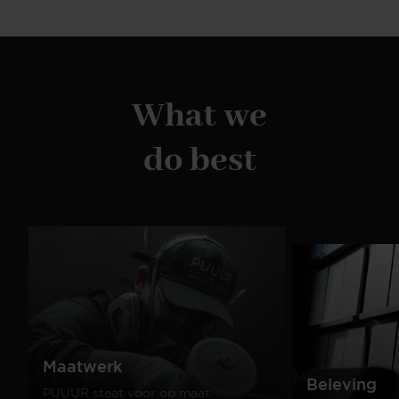
What we
do best
Maatwerk
Beleving
PUUUR staat voor op maat