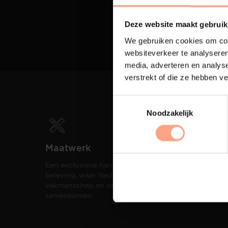
Deze website maakt gebruik
We gebruiken cookies om cont
websiteverkeer te analyseren
media, adverteren en analys
verstrekt of die ze hebben v
Noodzakelijk
Maatwerk
Spui
Een exclusieve handgemaakte
De me
beleving, waar Nederlands
eigen
vakmanschap en design
een h
samenkomen.
compo