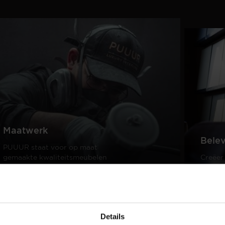
Maatwerk
Bele
PUUUR staat voor op maat
gemaakte kwaliteitsmeubelen
Creëer
passend in ieder interieur.
samen 
design
Lees meer
Lees m
Details