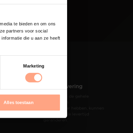
 media te bieden en om ons
ze partners voor social
nformatie die u aan ze heeft
Marketing
Snelle levering
Doordat wij de gehele
hets tot
productie in
Alles toestaan
taat een
eigen beheer hebben, kunnen
wij een snelle levertijd
garanderen.