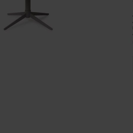
Wijnpalen
o