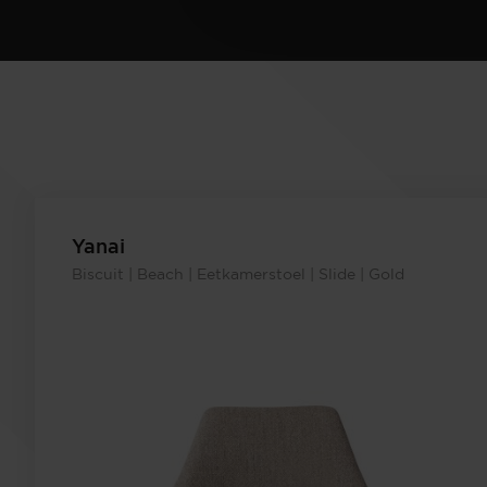
Yanai
Biscuit | Beach | Eetkamerstoel | Slide | Gold