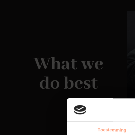
What we
do best
Toestemming