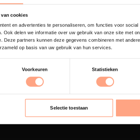
 van cookies
ent en advertenties te personaliseren, om functies voor social
. Ook delen we informatie over uw gebruik van onze site met on
e. Deze partners kunnen deze gegevens combineren met andere i
erzameld op basis van uw gebruik van hun services.
Voorkeuren
Statistieken
terij
Interieur inrichting
ubelen worden in onze
PUUUR biedt volledige
 spuiterij afgewerkt met
ontzorging van eerste sc
Selectie toestaan
oogwaardige twee
oplevering,
met als resul
nenten lak.
totale woonbeleving.