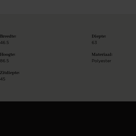
r
Breedte:
Diepte:
46.5
63
Hoogte:
Materiaal:
86.5
Polyester
Zitdiepte:
45