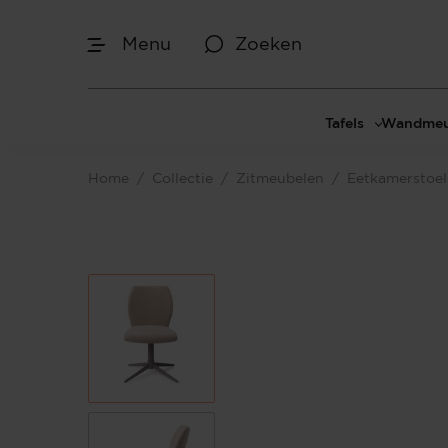
Menu
Zoeken
Tafels
Wandmeu
Eettafels
Cinewal
Home
/
Collectie
/
Zitmeubelen
/
Eetkamerstoe
Salontafels
TV-meu
Sidetables
TV meub
Bijzettafels
TV-wan
TV-pane
Vakkenk
Dressoir
Make-up