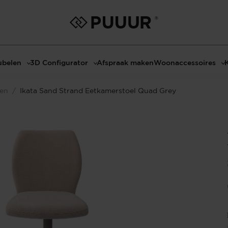
belen
3D Configurator
Afspraak maken
Woonaccessoires
ls
3D Tafel configurator
Bombyxx
len
/
Ikata Sand Strand Eetkamerstoel Quad Grey
bels
3D TV-Meubel configurator
Claudi
el met sfeerhaard
3D TV-Meubel met TV-Paneel
Decoratie
dmeubels
3D TV-Paneel configurator
Huisparfums
el
Geurkaarsen
asten
Kaarshouders
s
Lampen
 tafels
Spiegels
Serveren