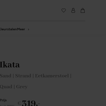
Kleurstalen
Meer
Ikata
Sand | Strand | Eetkamerstoel |
Quad | Grey
319,-
Prijs
€