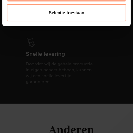
PUUUR biedt volledige
ontzorging van eerste schets tot
Selectie toestaan
oplevering,
met als resultaat een
totale woonbeleving.
Snelle levering
Doordat wij de gehele productie
in eigen beheer hebben, kunnen
wij een snelle levertijd
garanderen.
Anderen