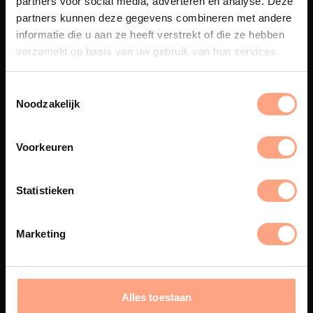
partners voor social media, adverteren en analyse. Deze
Maatwerk
partners kunnen deze gegevens combineren met andere
informatie die u aan ze heeft verstrekt of die ze hebben
Een exclusieve handgemaakte
beleving, waar Nederlands
verzameld op basis van uw gebruik van hun services.
vakmanschap en design
samenkomen.
Noodzakelijk
Voorkeuren
Spuiterij
De meubelen worden in onze
Statistieken
eigen spuiterij afgewerkt met
een hoogwaardige twee
componenten lak.
Marketing
Interieur inrichting
Alles toestaan