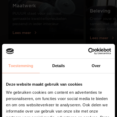
Maatwerk
Beleving
PUUUR staat voor op maat
gemaakte kwaliteitsmeubelen
Creëer jouw dr
passend in ieder interieur.
samen met onze
designer Simo
Lees meer
Lees meer
01
/
03
Toestemming
Details
Over
Deze website maakt gebruik van cookies
We gebruiken cookies om content en advertenties te
personaliseren, om functies voor social media te bieden
en om ons websiteverkeer te analyseren. Ook delen we
informatie over uw gebruik van onze site met onze