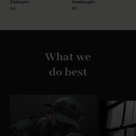
Zitdiepte:
Armhoogte:
44
60
What we
do best