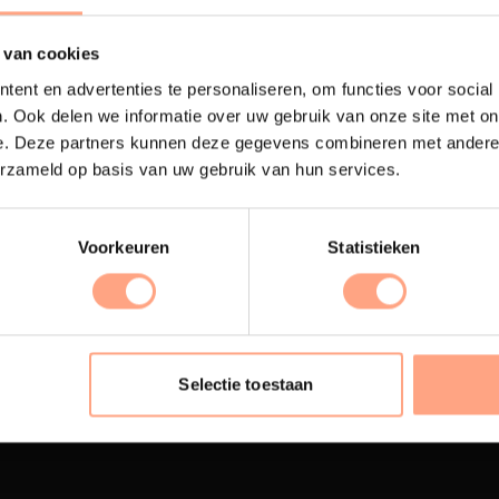
 van cookies
ent en advertenties te personaliseren, om functies voor social
. Ook delen we informatie over uw gebruik van onze site met on
e. Deze partners kunnen deze gegevens combineren met andere i
erzameld op basis van uw gebruik van hun services.
Voorkeuren
Statistieken
terij
Interieur inrichting
ubelen worden in onze
PUUUR biedt volledige
 spuiterij afgewerkt met
ontzorging van eerste sc
Selectie toestaan
oogwaardige twee
oplevering,
met als resul
nenten lak.
totale woonbeleving.