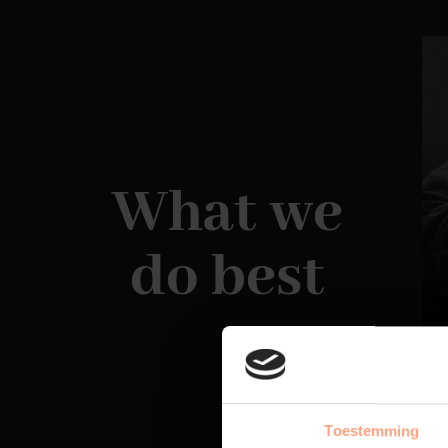
What we
do best
Toestemming