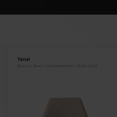
Yanai
Biscuit | Beach | Eetkamerstoel | Slide | Gold