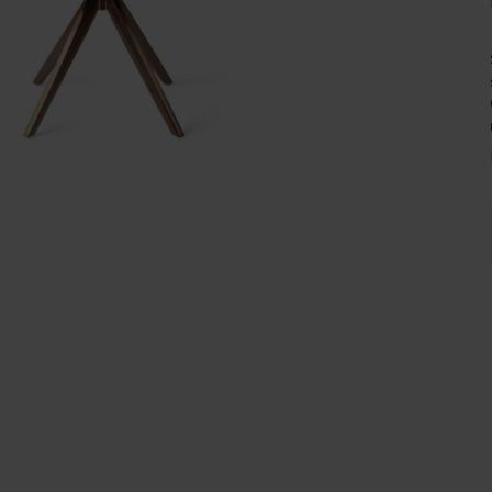
Wijnpalen
d