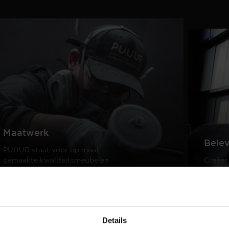
Maatwerk
Bele
PUUUR staat voor op maat
gemaakte kwaliteitsmeubelen
Creëer
passend in ieder interieur.
samen 
design
Lees meer
Lees m
Details