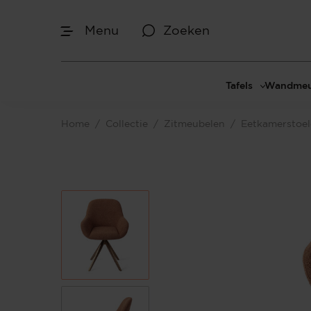
Menu
Zoeken
Tafels
Wandmeu
Eettafels
Cinewal
Home
/
Collectie
/
Zitmeubelen
/
Eetkamerstoe
Salontafels
TV-meu
Sidetables
TV meub
Bijzettafels
TV-wan
TV-pane
Vakkenk
Dressoir
Make-up