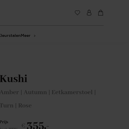
Kleurstalen
Meer
Kushi
Amber | Autumn | Eetkamerstoel |
Turn | Rose
355,-
Prijs
€