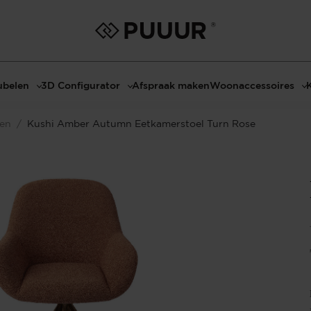
belen
3D Configurator
Afspraak maken
Woonaccessoires
ls
3D Tafel configurator
Bombyxx
len
/
Kushi Amber Autumn Eetkamerstoel Turn Rose
bels
3D TV-Meubel configurator
Claudi
el met sfeerhaard
3D TV-Meubel met TV-Paneel
Decoratie
dmeubels
3D TV-Paneel configurator
Huisparfums
el
Geurkaarsen
asten
Kaarshouders
s
Lampen
 tafels
Spiegels
Serveren