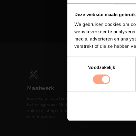
Deze website maakt gebruik
We gebruiken cookies om cont
websiteverkeer te analyseren
media, adverteren en analys
verstrekt of die ze hebben v
Noodzakelijk
Maatwerk
Spui
Een exclusieve handgemaakte
De me
beleving, waar Nederlands
eigen
vakmanschap en design
een h
samenkomen.
compo