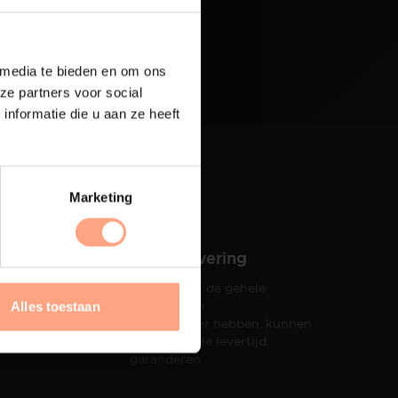
 media te bieden en om ons
ze partners voor social
nformatie die u aan ze heeft
Marketing
Snelle levering
Doordat wij de gehele
hets tot
productie in
Alles toestaan
taat een
eigen beheer hebben, kunnen
wij een snelle levertijd
garanderen.