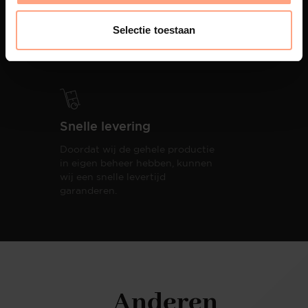
PUUUR biedt volledige
ontzorging van eerste schets tot
Selectie toestaan
oplevering,
met als resultaat een
totale woonbeleving.
Snelle levering
Doordat wij de gehele productie
in eigen beheer hebben, kunnen
wij een snelle levertijd
garanderen.
Anderen