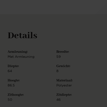
stoffen, onderstellen en afwerkingen. Bij de Kushi
eetkamerstoel kies je uit zorgvuldig geselecteerde
stofkleuren en combineer je de zitting met een van
de onderstellen hieronder. Beschikbare
onderstellen: Slide-onderstel – Slanke, doorlopende
lijnen voor een lichte, open uitstraling. Afwerkingen:
Details
zwart, roestvrij staal, goud, roségoud. Cross-
onderstel – Speels ontwerp met kruisende lijnen.
Afwerkingen: zwart, roestvrij staal, goud, roségoud.
Turn-onderstel – 180° draaifunctie met
Armleuning:
Breedte:
automatische terugkeer. Afwerkingen: zwart,
roestvrij staal, goud, roségoud, bruin, beige.
Met Armleuning
59
Revolve-onderstel – Massief eiken voet met 360°
Diepte:
Gewicht:
draaifunctie en automatische terugkeer.
Afwerkingen: gebleekt, naturel, walnoot, matzwart.
64
8
Quad-onderstel – Centrale cilinder met vier
Hoogte:
Materiaal:
uitlopende poten voor een sterke, evenwichtige
look. Afwerkingen: beige, grijs. Caster-onderstel –
86.5
Polyester
Stevige voet met grote wielen; makkelijk
Zithoogte:
Zitdiepte:
verplaatsbaar en een echte blikvanger. Afwerkingen:
zwart, grijs. Alle metalen onderstellen zijn van
50
46
hoogwaardig staal met een duurzame, matte