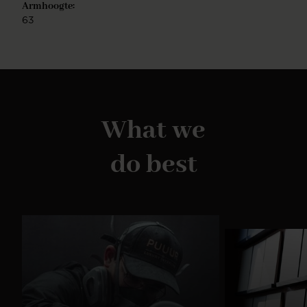
Armhoogte:
afwerking. De eiken onderstellen zijn van massief
hout in tijdloze tinten. De Kushi-stoel is eenvoudig
63
te monteren.
What we
do best