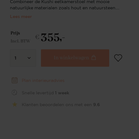
Combineer de Kushi eetkamerstoel met mooie
natuurlijke materialen zoals hout en natuursteen.
Zo komt het design volledig tot zijn recht. Lef De
Lees meer
Kushi stoel is verkrijgbaar in vijf kleuren: Sweet
Corn (geel), Ocean Eyes (blauw), Black-Out (zwart),
355,-
Desert Dunes (beige), Ivory Ivy (creme). Hiernaast
Prijs
€
wordt de Kushi in twee Special Edition kleuren
Incl. BTW
aangeboden: Trouty Tinge en Skyfall. Gewoon,
omdat we de Kushi zo mooi vinden. De ene kleur
In winkelwagen
vergt wat meer lef dan de ander maar wij vinden ze
1
hier allemaal even mooi! Mocht je niet kunnen of
willen kiezen, overweeg dan voor twee kleuren te
gaan. Dit kan heel mooi en verrassend uitpakken -
Plan interieuradvies
durf jij? De bekleding van de Kushi kuip is een
hoogwaardige polyester/nylon die zeer sterk en
Snelle levertijd
1 week
kleurvast is. Ondanks het robuuste karakter van de
stof, oogt en voelt de stof luxe, uitnodigend en
Klanten beoordelen ons met een
9.6
heerlijk zacht. Daarnaast heeft de stof nog een
bonus eigenschap: deze is vuilafstotend. Say what?!
Ja, echt: de stof is behandeld en weert daardoor
vloeistoffen, vuil en stof. Slim toch? Kies je eigen
onderstel Met onze modulaire stoelcollectie
combineer je je favoriete model met een selectie