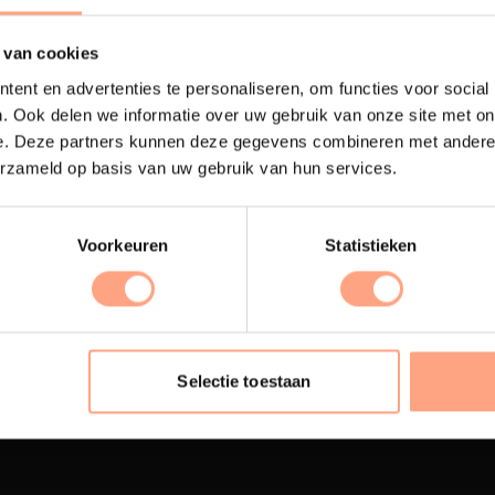
 van cookies
ent en advertenties te personaliseren, om functies voor social
. Ook delen we informatie over uw gebruik van onze site met on
e. Deze partners kunnen deze gegevens combineren met andere i
erzameld op basis van uw gebruik van hun services.
Voorkeuren
Statistieken
terij
Interieur inrichting
ubelen worden in onze
PUUUR biedt volledige
 spuiterij afgewerkt met
ontzorging van eerste sc
Selectie toestaan
oogwaardige twee
oplevering,
met als resul
nenten lak.
totale woonbeleving.