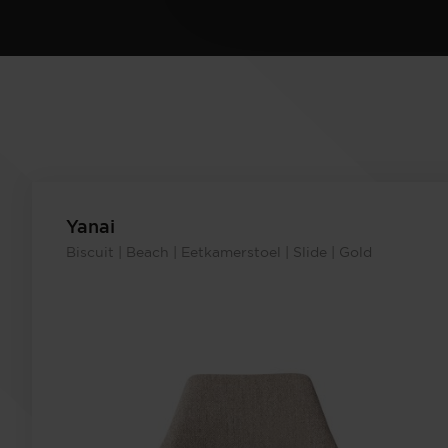
Yanai
Biscuit | Beach | Eetkamerstoel | Slide | Gold