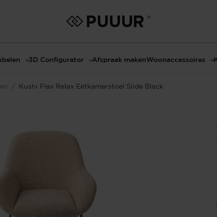
belen
3D Configurator
Afspraak maken
Woonaccessoires
ls
3D Tafel configurator
Bombyxx
len
/
Kushi Flax Relax Eetkamerstoel Slide Black
bels
3D TV-Meubel configurator
Claudi
el met sfeerhaard
3D TV-Meubel met TV-Paneel
Decoratie
dmeubels
3D TV-Paneel configurator
Huisparfums
el
Geurkaarsen
asten
Kaarshouders
s
Lampen
 tafels
Spiegels
Serveren