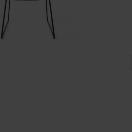
Wijnpalen
d