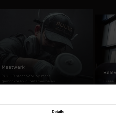
Maatwerk
Bele
PUUUR staat voor op maat
gemaakte kwaliteitsmeubelen
Creëer
passend in ieder interieur.
samen 
design
Lees meer
Lees m
Details