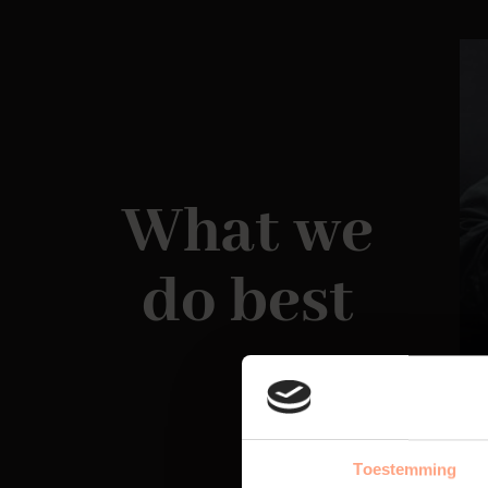
What we
do best
Toestemming