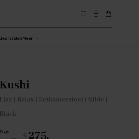
Kleurstalen
Meer
Kushi
Flax | Relax | Eetkamerstoel | Slide |
Black
275,-
Prijs
€