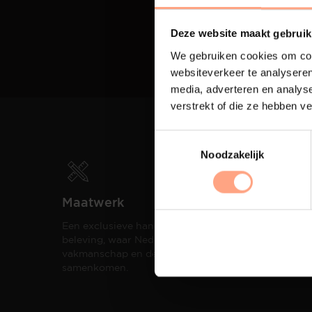
Deze website maakt gebruik
We gebruiken cookies om cont
websiteverkeer te analyseren
media, adverteren en analys
verstrekt of die ze hebben v
Noodzakelijk
Maatwerk
Spui
Een exclusieve handgemaakte
De me
beleving, waar Nederlands
eigen
vakmanschap en design
een h
samenkomen.
compo