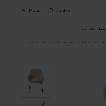
Menu
Zoeken
Tafels
Wandmeu
Eettafels
Cinewal
Home
/
Collectie
/
Zitmeubelen
/
Eetkamerstoe
Salontafels
TV-meu
Sidetables
TV meub
Bijzettafels
TV-wan
TV-pane
Vakkenk
Dressoir
Make-up