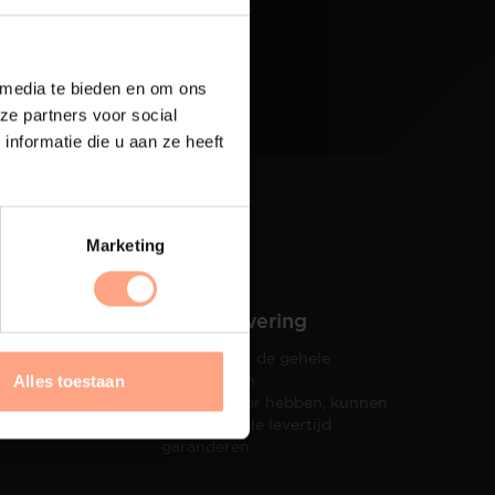
 media te bieden en om ons
ze partners voor social
nformatie die u aan ze heeft
Marketing
Snelle levering
Doordat wij de gehele
hets tot
productie in
Alles toestaan
taat een
eigen beheer hebben, kunnen
wij een snelle levertijd
garanderen.