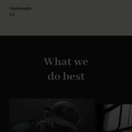
gebleekt, naturel, walnoot en zwart. De Kushi stoel
Armhoogte:
is eenvoudig te monteren.
63
What we
do best