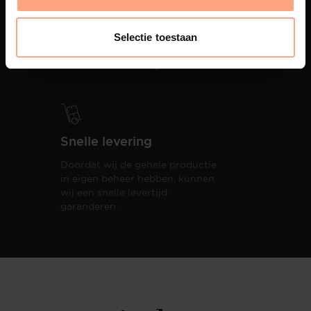
PUUUR biedt volledige
ontzorging van eerste schets tot
Selectie toestaan
oplevering,
met als resultaat een
totale woonbeleving.
Snelle levering
Doordat wij de gehele productie
in eigen beheer hebben, kunnen
wij een snelle levertijd
garanderen.