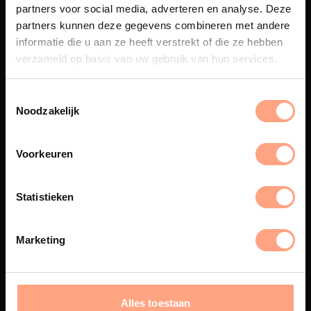
partners voor social media, adverteren en analyse. Deze
partners kunnen deze gegevens combineren met andere
Maatwerk
informatie die u aan ze heeft verstrekt of die ze hebben
Een exclusieve handgemaakte
verzameld op basis van uw gebruik van hun services.
beleving, waar Nederlands
vakmanschap en design
samenkomen.
Noodzakelijk
Voorkeuren
Spuiterij
De meubelen worden in onze
Statistieken
eigen spuiterij afgewerkt met
een hoogwaardige twee
componenten lak.
Marketing
Alles toestaan
Interieur inrichting