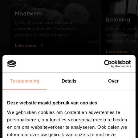
Maatwerk
Beleving
PUUUR staat voor op maat
gemaakte kwaliteitsmeubelen
Creëer jouw dr
passend in ieder interieur.
samen met onze
designer Simo
Lees meer
Lees meer
01
Toestemming
Details
Over
/
03
Deze website maakt gebruik van cookies
We gebruiken cookies om content en advertenties te
personaliseren, om functies voor social media te bieden
en om ons websiteverkeer te analyseren. Ook delen we
informatie over uw gebruik van onze site met onze