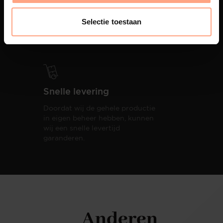
PUUUR biedt volledige
ontzorging van eerste schets tot
Selectie toestaan
oplevering,
met als resultaat een
totale woonbeleving.
Snelle levering
Doordat wij de gehele productie
in eigen beheer hebben, kunnen
wij een snelle levertijd
garanderen.
Anderen