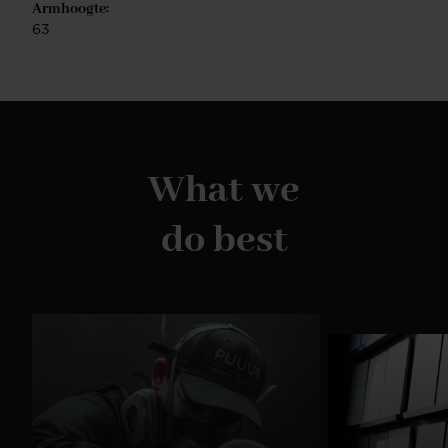
Armhoogte:
naturel, walnoot en zwart. De Misaki stoel is
eenvoudig te monteren.
63
What we
do best