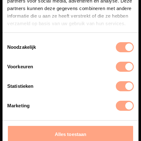
partners voor social media, adverteren en analyse. Deze
Maatwerk
partners kunnen deze gegevens combineren met andere
informatie die u aan ze heeft verstrekt of die ze hebben
Een exclusieve handgemaakte
beleving, waar Nederlands
verzameld op basis van uw gebruik van hun services.
vakmanschap en design
samenkomen.
Noodzakelijk
Voorkeuren
Spuiterij
De meubelen worden in onze
Statistieken
eigen spuiterij afgewerkt met
een hoogwaardige twee
componenten lak.
Marketing
Interieur inrichting
Alles toestaan