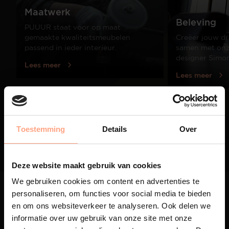
Maatwerk
Beleving
PUUUR staat voor op maat
gemaakte kwaliteitsmeubelen
Creëer jouw dr
passend in ieder interieur.
samen met onze
designer Simo
Lees meer
Lees meer
01
/
03
Toestemming
Details
Over
Deze website maakt gebruik van cookies
We gebruiken cookies om content en advertenties te
personaliseren, om functies voor social media te bieden
en om ons websiteverkeer te analyseren. Ook delen we
informatie over uw gebruik van onze site met onze