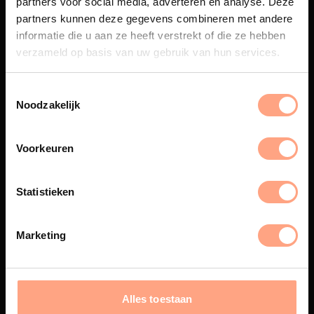
partners voor social media, adverteren en analyse. Deze
Maatwerk
partners kunnen deze gegevens combineren met andere
informatie die u aan ze heeft verstrekt of die ze hebben
Een exclusieve handgemaakte
beleving, waar Nederlands
verzameld op basis van uw gebruik van hun services.
vakmanschap en design
samenkomen.
Noodzakelijk
Voorkeuren
Spuiterij
De meubelen worden in onze
Statistieken
eigen spuiterij afgewerkt met
een hoogwaardige twee
componenten lak.
Marketing
Interieur inrichting
Alles toestaan