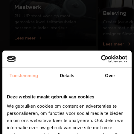
Maatwerk
Beleving
PUUUR staat voor op maat
gemaakte kwaliteitsmeubelen
Creëer jouw dr
passend in ieder interieur.
samen met onze
designer Simo
Lees meer
Lees meer
01
/
03
Toestemming
Details
Over
Deze website maakt gebruik van cookies
We gebruiken cookies om content en advertenties te
personaliseren, om functies voor social media te bieden
en om ons websiteverkeer te analyseren. Ook delen we
informatie over uw gebruik van onze site met onze