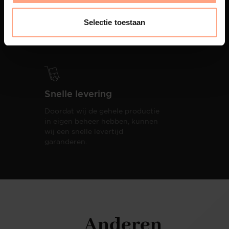
PUUUR biedt volledige
ontzorging van eerste schets tot
Selectie toestaan
oplevering,
met als resultaat een
totale woonbeleving.
Snelle levering
Doordat wij de gehele productie
in eigen beheer hebben, kunnen
wij een snelle levertijd
garanderen.
Anderen