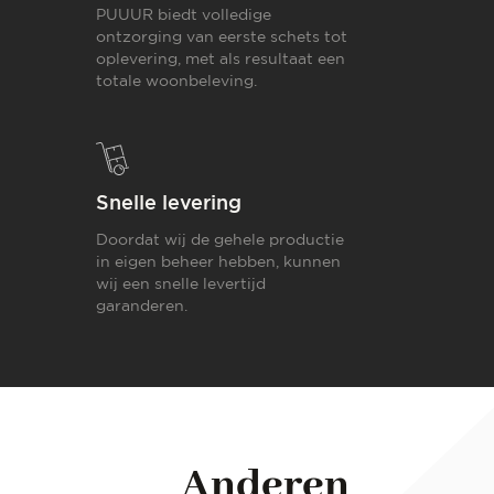
PUUUR biedt volledige
ontzorging van eerste schets tot
oplevering,
met als resultaat een
totale woonbeleving.
Snelle levering
Doordat wij de gehele productie
in eigen beheer hebben, kunnen
wij een snelle levertijd
garanderen.
Anderen