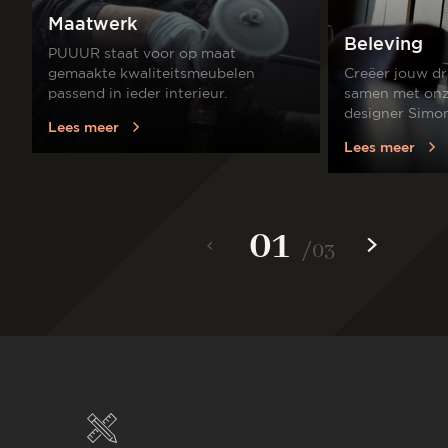
Maatwerk
Beleving
PUUUR staat voor op maat
gemaakte kwaliteitsmeubelen
Creëer jouw dr
passend in ieder interieur.
samen met onze
designer Simo
Lees meer
Lees meer
01
/
03