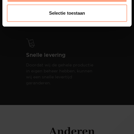
PUUUR biedt volledige
ontzorging van eerste schets tot
Selectie toestaan
oplevering,
met als resultaat een
totale woonbeleving.
Snelle levering
Doordat wij de gehele productie
in eigen beheer hebben, kunnen
wij een snelle levertijd
garanderen.
Anderen