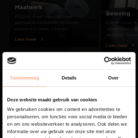
Maatwerk
Beleving
PUUUR staat voor op maat
gemaakte kwaliteitsmeubelen
Creëer jouw dr
passend in ieder interieur.
samen met onze
designer Simo
Lees meer
Lees meer
01
/
03
Toestemming
Details
Over
Deze website maakt gebruik van cookies
We gebruiken cookies om content en advertenties te
personaliseren, om functies voor social media te bieden
en om ons websiteverkeer te analyseren. Ook delen we
informatie over uw gebruik van onze site met onze