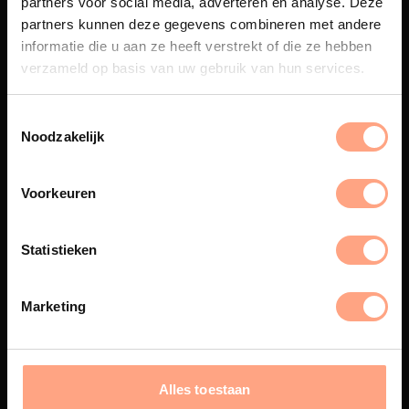
partners voor social media, adverteren en analyse. Deze
Maatwerk
partners kunnen deze gegevens combineren met andere
informatie die u aan ze heeft verstrekt of die ze hebben
Een exclusieve handgemaakte
beleving, waar Nederlands
verzameld op basis van uw gebruik van hun services.
vakmanschap en design
samenkomen.
Noodzakelijk
Voorkeuren
Spuiterij
De meubelen worden in onze
Statistieken
eigen spuiterij afgewerkt met
een hoogwaardige twee
componenten lak.
Marketing
Interieur inrichting
Alles toestaan