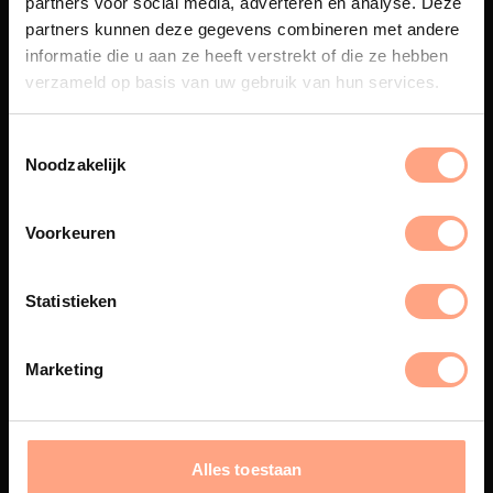
partners voor social media, adverteren en analyse. Deze
Maatwerk
partners kunnen deze gegevens combineren met andere
informatie die u aan ze heeft verstrekt of die ze hebben
Een exclusieve handgemaakte
beleving, waar Nederlands
verzameld op basis van uw gebruik van hun services.
vakmanschap en design
samenkomen.
Noodzakelijk
Voorkeuren
Spuiterij
De meubelen worden in onze
Statistieken
eigen spuiterij afgewerkt met
een hoogwaardige twee
componenten lak.
Marketing
Interieur inrichting
Alles toestaan