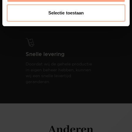
PUUUR biedt volledige
ontzorging van eerste schets tot
Selectie toestaan
oplevering,
met als resultaat een
totale woonbeleving.
Snelle levering
Doordat wij de gehele productie
in eigen beheer hebben, kunnen
wij een snelle levertijd
garanderen.
Anderen