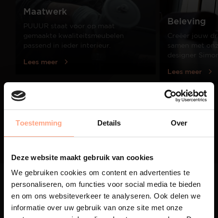
Maatwerk
Beleving
PUUUR staat voor op maat
gemaakte kwaliteitsmeubelen
Creëer jouw dr
passend in ieder interieur.
samen met onze
designer Simo
Lees meer
Lees meer
01
/
03
Toestemming
Details
Over
Deze website maakt gebruik van cookies
We gebruiken cookies om content en advertenties te
personaliseren, om functies voor social media te bieden
en om ons websiteverkeer te analyseren. Ook delen we
informatie over uw gebruik van onze site met onze