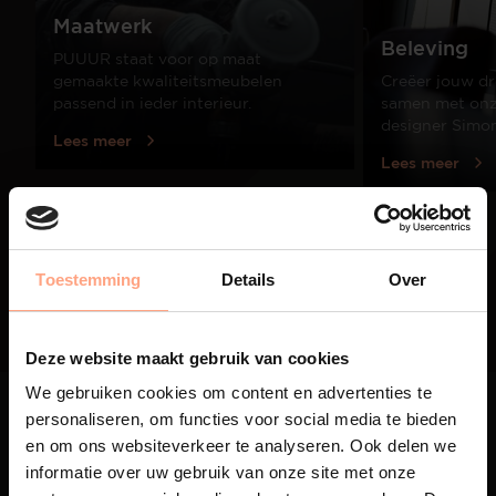
Maatwerk
Beleving
PUUUR staat voor op maat
gemaakte kwaliteitsmeubelen
Creëer jouw dr
passend in ieder interieur.
samen met onze
designer Simo
Lees meer
Lees meer
01
/
03
Toestemming
Details
Over
Deze website maakt gebruik van cookies
We gebruiken cookies om content en advertenties te
personaliseren, om functies voor social media te bieden
en om ons websiteverkeer te analyseren. Ook delen we
informatie over uw gebruik van onze site met onze