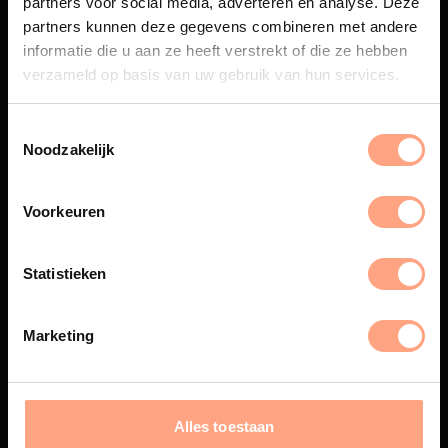
partners voor social media, adverteren en analyse. Deze
Maatwerk
partners kunnen deze gegevens combineren met andere
informatie die u aan ze heeft verstrekt of die ze hebben
Een exclusieve handgemaakte
beleving, waar Nederlands
verzameld op basis van uw gebruik van hun services.
vakmanschap en design
samenkomen.
Noodzakelijk
Voorkeuren
Spuiterij
De meubelen worden in onze
Statistieken
eigen spuiterij afgewerkt met
een hoogwaardige twee
componenten lak.
Marketing
Interieur inrichting
Alles toestaan