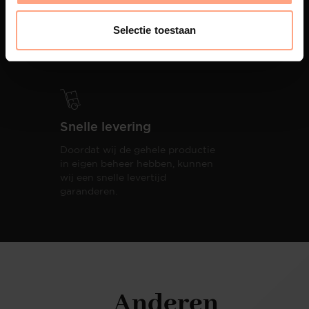
PUUUR biedt volledige
ontzorging van eerste schets tot
Selectie toestaan
oplevering,
met als resultaat een
totale woonbeleving.
Snelle levering
Doordat wij de gehele productie
in eigen beheer hebben, kunnen
wij een snelle levertijd
garanderen.
Anderen