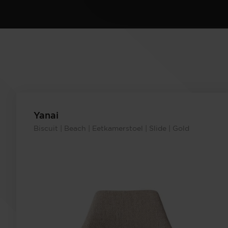
Yanai
Biscuit | Beach | Eetkamerstoel | Slide | Gold