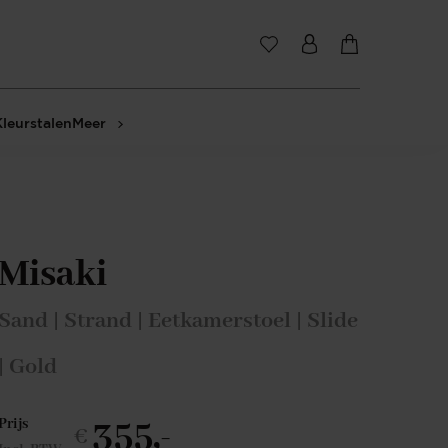
Kleurstalen
Meer
Misaki
Sand | Strand | Eetkamerstoel | Slide
| Gold
355,-
Prijs
€