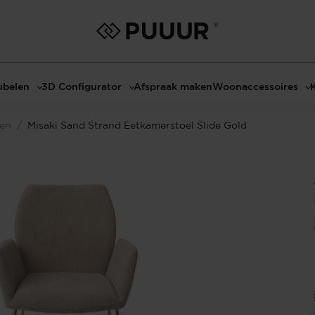
belen
3D Configurator
Afspraak maken
Woonaccessoires
ls
3D Tafel configurator
Bombyxx
len
/
Misaki Sand Strand Eetkamerstoel Slide Gold
bels
3D TV-Meubel configurator
Claudi
el met sfeerhaard
3D TV-Meubel met TV-Paneel
Decoratie
dmeubels
3D TV-Paneel configurator
Huisparfums
el
Geurkaarsen
asten
Kaarshouders
s
Lampen
 tafels
Spiegels
Serveren