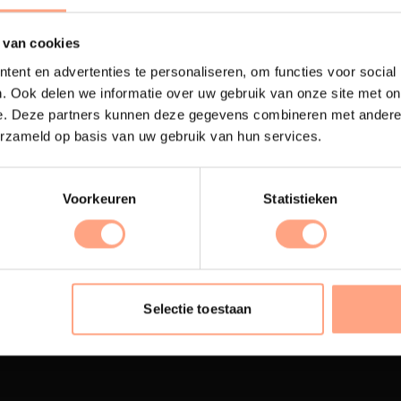
 van cookies
ent en advertenties te personaliseren, om functies voor social
. Ook delen we informatie over uw gebruik van onze site met on
e. Deze partners kunnen deze gegevens combineren met andere i
erzameld op basis van uw gebruik van hun services.
Voorkeuren
Statistieken
terij
Interieur inrichting
ubelen worden in onze
PUUUR biedt volledige
 spuiterij afgewerkt met
ontzorging van eerste sc
Selectie toestaan
oogwaardige twee
oplevering,
met als resul
nenten lak.
totale woonbeleving.