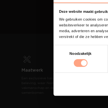
Deze website maakt gebruik
We gebruiken cookies om cont
websiteverkeer te analyseren
media, adverteren en analys
verstrekt of die ze hebben v
Noodzakelijk
Maatwerk
Spui
Een exclusieve handgemaakte
De me
beleving, waar Nederlands
eigen
vakmanschap en design
een h
samenkomen.
compo