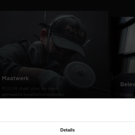
Maatwerk
Bele
PUUUR staat voor op maat
gemaakte kwaliteitsmeubelen
Creëer
passend in ieder interieur.
samen 
design
Lees meer
Lees m
Details