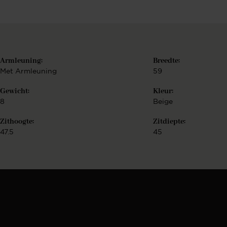
d
Armleuning:
Breedte:
Met Armleuning
59
Gewicht:
Kleur:
8
Beige
f
Zithoogte:
Zitdiepte:
47.5
45