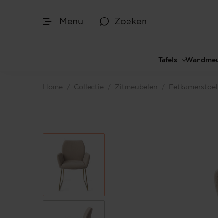
Menu
Zoeken
Tafels
Wandmeu
Eettafels
Cinewal
Home
/
Collectie
/
Zitmeubelen
/
Eetkamerstoe
Salontafels
TV-meu
Sidetables
TV meub
Bijzettafels
TV-wan
TV-pane
Vakkenk
Dressoir
Make-up