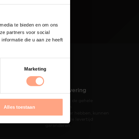
 media te bieden en om ons
ze partners voor social
nformatie die u aan ze heeft
Marketing
Snelle levering
Doordat wij de gehele
hets tot
productie in
Alles toestaan
taat een
eigen beheer hebben, kunnen
wij een snelle levertijd
garanderen.