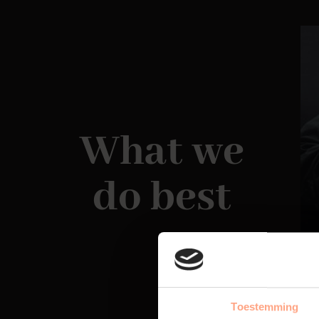
What we
do best
Toestemming