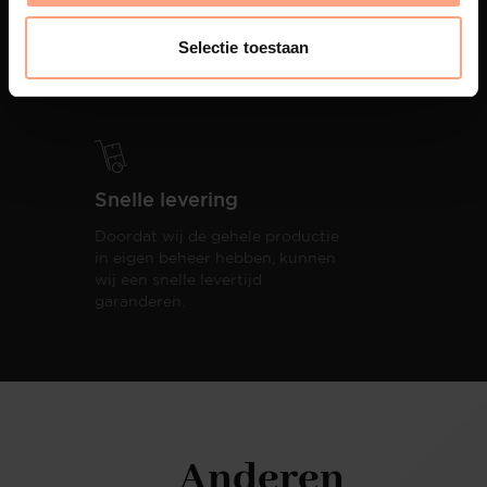
PUUUR biedt volledige
ontzorging van eerste schets tot
Selectie toestaan
oplevering,
met als resultaat een
totale woonbeleving.
Snelle levering
Doordat wij de gehele productie
in eigen beheer hebben, kunnen
wij een snelle levertijd
garanderen.
Anderen