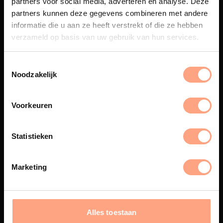
partners voor social media, adverteren en analyse. Deze
Maatwerk
partners kunnen deze gegevens combineren met andere
informatie die u aan ze heeft verstrekt of die ze hebben
Een exclusieve handgemaakte
beleving, waar Nederlands
verzameld op basis van uw gebruik van hun services.
vakmanschap en design
samenkomen.
Noodzakelijk
Voorkeuren
Spuiterij
De meubelen worden in onze
Statistieken
eigen spuiterij afgewerkt met
een hoogwaardige twee
componenten lak.
Marketing
Interieur inrichting
Alles toestaan