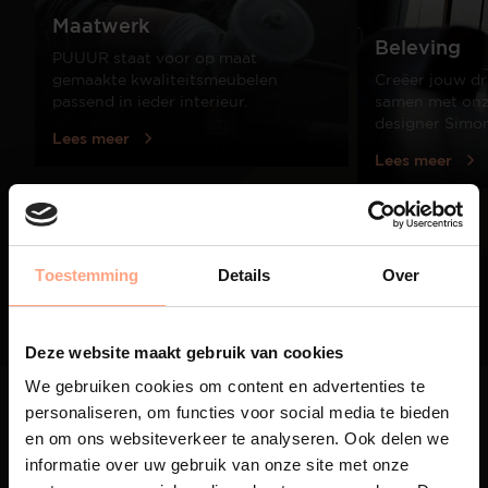
Maatwerk
Beleving
PUUUR staat voor op maat
gemaakte kwaliteitsmeubelen
Creëer jouw dr
passend in ieder interieur.
samen met onze
designer Simo
Lees meer
Lees meer
01
/
03
Toestemming
Details
Over
Deze website maakt gebruik van cookies
We gebruiken cookies om content en advertenties te
personaliseren, om functies voor social media te bieden
en om ons websiteverkeer te analyseren. Ook delen we
informatie over uw gebruik van onze site met onze