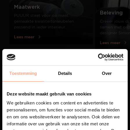
Maatwerk
Beleving
PUUUR staat voor op maat
gemaakte kwaliteitsmeubelen
Creëer jouw dr
passend in ieder interieur.
samen met onze
designer Simo
Lees meer
Lees meer
01
/
03
Toestemming
Details
Over
Deze website maakt gebruik van cookies
We gebruiken cookies om content en advertenties te
personaliseren, om functies voor social media te bieden
en om ons websiteverkeer te analyseren. Ook delen we
informatie over uw gebruik van onze site met onze