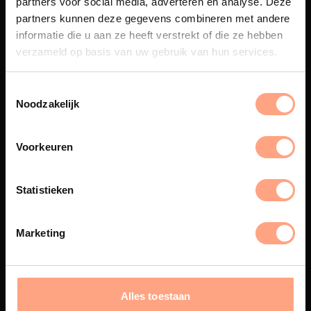
partners voor social media, adverteren en analyse. Deze
Maatwerk
partners kunnen deze gegevens combineren met andere
informatie die u aan ze heeft verstrekt of die ze hebben
Een exclusieve handgemaakte
beleving, waar Nederlands
verzameld op basis van uw gebruik van hun services.
vakmanschap en design
samenkomen.
Noodzakelijk
Voorkeuren
Spuiterij
De meubelen worden in onze
Statistieken
eigen spuiterij afgewerkt met
een hoogwaardige twee
componenten lak.
Marketing
Interieur inrichting
Alles toestaan