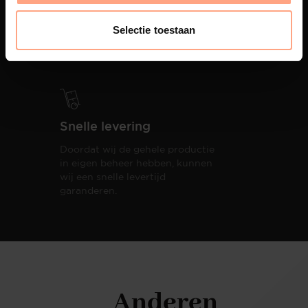
PUUUR biedt volledige
ontzorging van eerste schets tot
Selectie toestaan
oplevering,
met als resultaat een
totale woonbeleving.
Snelle levering
Doordat wij de gehele productie
in eigen beheer hebben, kunnen
wij een snelle levertijd
garanderen.
Anderen