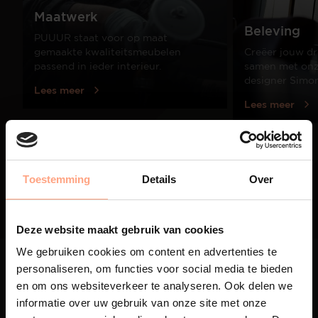
Maatwerk
Beleving
PUUUR staat voor op maat
gemaakte kwaliteitsmeubelen
Creëer jouw dr
passend in ieder interieur.
samen met onze
designer Simo
Lees meer
Lees meer
01
/
03
Toestemming
Details
Over
Deze website maakt gebruik van cookies
We gebruiken cookies om content en advertenties te
personaliseren, om functies voor social media te bieden
en om ons websiteverkeer te analyseren. Ook delen we
informatie over uw gebruik van onze site met onze