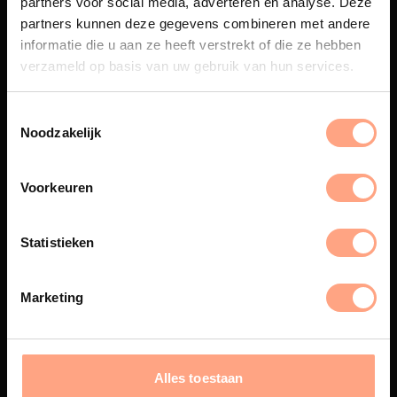
partners voor social media, adverteren en analyse. Deze
Maatwerk
partners kunnen deze gegevens combineren met andere
informatie die u aan ze heeft verstrekt of die ze hebben
Een exclusieve handgemaakte
beleving, waar Nederlands
verzameld op basis van uw gebruik van hun services.
vakmanschap en design
samenkomen.
Noodzakelijk
Voorkeuren
Spuiterij
De meubelen worden in onze
Statistieken
eigen spuiterij afgewerkt met
een hoogwaardige twee
componenten lak.
Marketing
Interieur inrichting
Alles toestaan