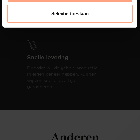
PUUUR biedt volledige
ontzorging van eerste schets tot
Selectie toestaan
oplevering,
met als resultaat een
totale woonbeleving.
Snelle levering
Doordat wij de gehele productie
in eigen beheer hebben, kunnen
wij een snelle levertijd
garanderen.
Anderen