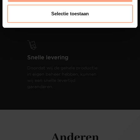
PUUUR biedt volledige
ontzorging van eerste schets tot
Selectie toestaan
oplevering,
met als resultaat een
totale woonbeleving.
Snelle levering
Doordat wij de gehele productie
in eigen beheer hebben, kunnen
wij een snelle levertijd
garanderen.
Anderen