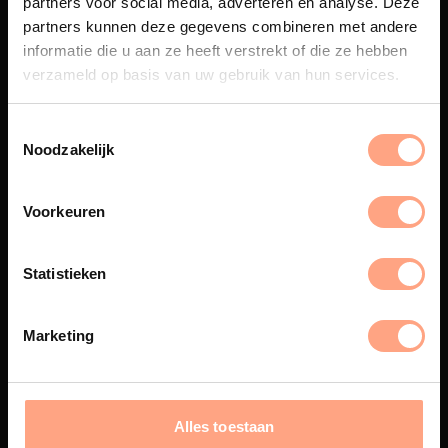
partners voor social media, adverteren en analyse. Deze
Maatwerk
partners kunnen deze gegevens combineren met andere
informatie die u aan ze heeft verstrekt of die ze hebben
Een exclusieve handgemaakte
beleving, waar Nederlands
verzameld op basis van uw gebruik van hun services.
vakmanschap en design
samenkomen.
Noodzakelijk
Voorkeuren
Spuiterij
De meubelen worden in onze
Statistieken
eigen spuiterij afgewerkt met
een hoogwaardige twee
componenten lak.
Marketing
Interieur inrichting
Alles toestaan