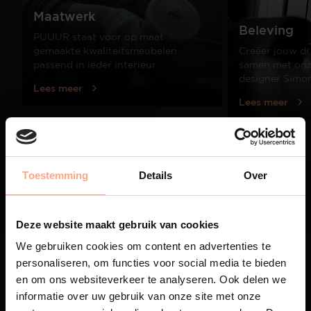
Maatwerk
Beleving
PUUUR staat voor op maat
gemaakte kwaliteitsmeubelen
Creëer jouw dr
passend in ieder interieur.
samen met onze
designer Simo
Lees meer
Lees meer
01
/
03
Toestemming
Details
Over
Deze website maakt gebruik van cookies
We gebruiken cookies om content en advertenties te
personaliseren, om functies voor social media te bieden
en om ons websiteverkeer te analyseren. Ook delen we
informatie over uw gebruik van onze site met onze