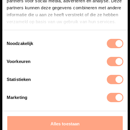
partners voor social media, adverteren en analyse. Deze
Maatwerk
partners kunnen deze gegevens combineren met andere
informatie die u aan ze heeft verstrekt of die ze hebben
Een exclusieve handgemaakte
beleving, waar Nederlands
verzameld op basis van uw gebruik van hun services.
vakmanschap en design
samenkomen.
Noodzakelijk
Voorkeuren
Spuiterij
De meubelen worden in onze
Statistieken
eigen spuiterij afgewerkt met
een hoogwaardige twee
componenten lak.
Marketing
Interieur inrichting
Alles toestaan