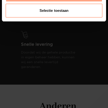
PUUUR biedt volledige
ontzorging van eerste schets tot
Selectie toestaan
oplevering,
met als resultaat een
totale woonbeleving.
Snelle levering
Doordat wij de gehele productie
in eigen beheer hebben, kunnen
wij een snelle levertijd
garanderen.
Anderen