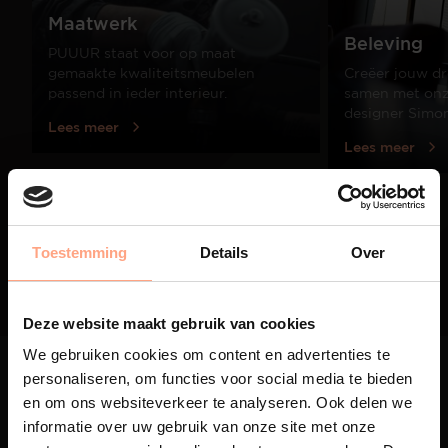
Maatwerk
Beleving
PUUUR staat voor op maat
gemaakte kwaliteitsmeubelen
Creëer jouw dr
passend in ieder interieur.
samen met onze
designer Simo
Lees meer
Lees meer
01
/
03
Toestemming
Details
Over
Deze website maakt gebruik van cookies
We gebruiken cookies om content en advertenties te
personaliseren, om functies voor social media te bieden
en om ons websiteverkeer te analyseren. Ook delen we
informatie over uw gebruik van onze site met onze