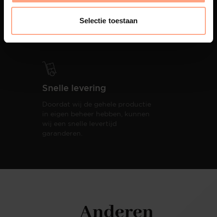
PUUUR biedt volledige
ontzorging van eerste schets tot
Selectie toestaan
oplevering,
met als resultaat een
totale woonbeleving.
Snelle levering
Doordat wij de gehele productie
in eigen beheer hebben, kunnen
wij een snelle levertijd
garanderen.
Anderen