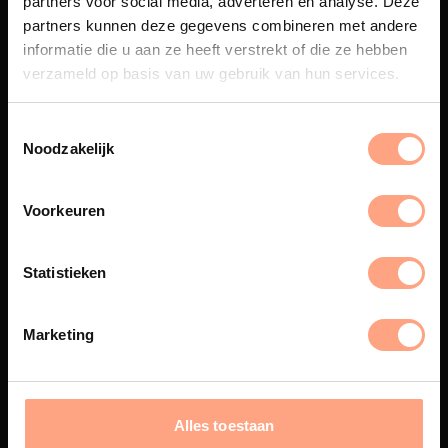
partners voor social media, adverteren en analyse. Deze
Maatwerk
partners kunnen deze gegevens combineren met andere
informatie die u aan ze heeft verstrekt of die ze hebben
Een exclusieve handgemaakte
beleving, waar Nederlands
verzameld op basis van uw gebruik van hun services.
vakmanschap en design
samenkomen.
Noodzakelijk
Voorkeuren
Spuiterij
De meubelen worden in onze
Statistieken
eigen spuiterij afgewerkt met
een hoogwaardige twee
componenten lak.
Marketing
Interieur inrichting
Alles toestaan