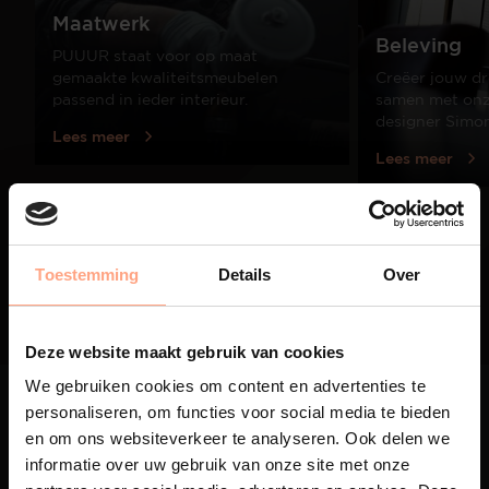
Maatwerk
Beleving
PUUUR staat voor op maat
gemaakte kwaliteitsmeubelen
Creëer jouw dr
passend in ieder interieur.
samen met onze
designer Simo
Lees meer
Lees meer
01
/
03
Toestemming
Details
Over
Deze website maakt gebruik van cookies
We gebruiken cookies om content en advertenties te
personaliseren, om functies voor social media te bieden
en om ons websiteverkeer te analyseren. Ook delen we
informatie over uw gebruik van onze site met onze