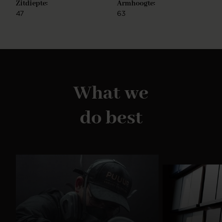
Zitdiepte:
Armhoogte:
47
63
What we
do best