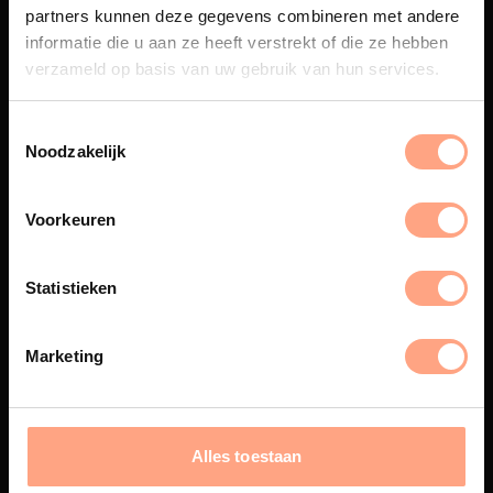
partners kunnen deze gegevens combineren met andere
Een exclusieve handgemaakte
informatie die u aan ze heeft verstrekt of die ze hebben
beleving, waar Nederlands
verzameld op basis van uw gebruik van hun services.
vakmanschap en design
samenkomen.
Noodzakelijk
Spuiterij
Voorkeuren
De meubelen worden in onze
eigen spuiterij afgewerkt met
Statistieken
een hoogwaardige twee
componenten lak.
Marketing
Interieur inrichting
Alles toestaan
PUUUR biedt volledige