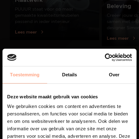
Beleving
PUUUR staat voor op maat
gemaakte kwaliteitsmeubelen
Creëer jouw dr
passend in ieder interieur.
samen met onze
designer Simo
Lees meer
Lees meer
01
/
03
Toestemming
Details
Over
Deze website maakt gebruik van cookies
We gebruiken cookies om content en advertenties te
personaliseren, om functies voor social media te bieden
en om ons websiteverkeer te analyseren. Ook delen we
informatie over uw gebruik van onze site met onze
partners voor social media, adverteren en analyse. Deze
Maatwerk