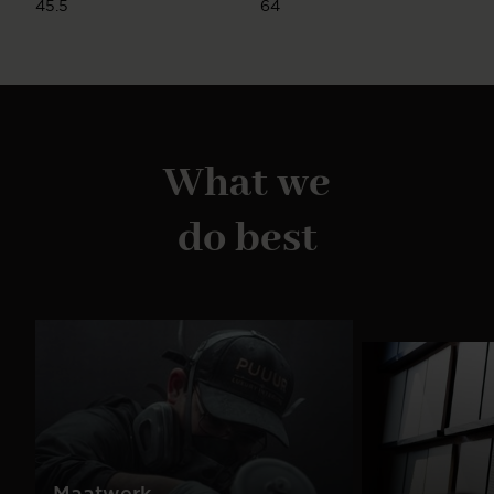
45.5
64
What we
do best
Maatwerk