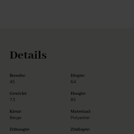
metaal, wat zorgt voor stabiliteit en een strakke
afwerking, terwijl de 180-graden draaibare optie een
vleugje speelsheid en gemak toevoegt aan jouw
eetervaring. Met Taiwa wordt elke maaltijd een
samengesteld moment van moderne klasse.
Details
Breedte:
Diepte:
45
64
Gewicht:
Hoogte:
7.3
85
Kleur:
Materiaal:
Beige
Polyester
Zithoogte:
Zitdiepte: