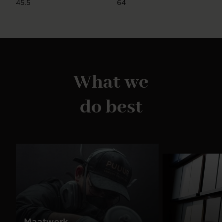
45.5
64
What we
do best
Maatwerk