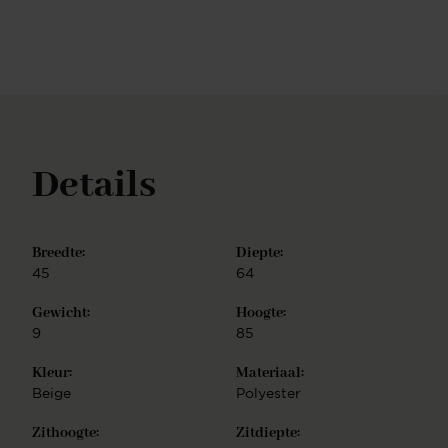
metaal, wat zorgt voor stabiliteit en een strakke
afwerking, terwijl de 180-graden draaibare optie een
vleugje speelsheid en gemak toevoegt aan jouw
eetervaring. Met Taiwa wordt elke maaltijd een
samengesteld moment van moderne klasse.
Details
Breedte:
Diepte:
45
64
Gewicht:
Hoogte:
9
85
Kleur:
Materiaal:
Beige
Polyester
Zithoogte:
Zitdiepte: