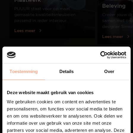
Beleving
PUUUR staat voor op maat
gemaakte kwaliteitsmeubelen
Creëer jouw dr
passend in ieder interieur.
samen met onze
designer Simo
Lees meer
Lees meer
01
/
03
Toestemming
Details
Over
Deze website maakt gebruik van cookies
We gebruiken cookies om content en advertenties te
personaliseren, om functies voor social media te bieden
en om ons websiteverkeer te analyseren. Ook delen we
informatie over uw gebruik van onze site met onze
partners voor social media, adverteren en analyse. Deze
Maatwerk