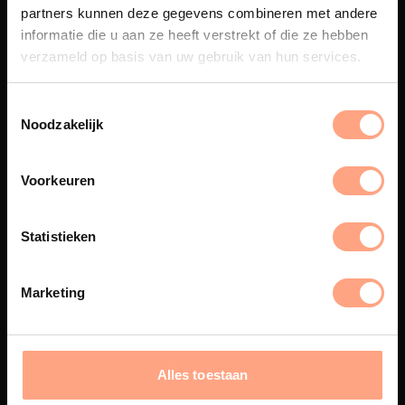
partners kunnen deze gegevens combineren met andere
Een exclusieve handgemaakte
informatie die u aan ze heeft verstrekt of die ze hebben
beleving, waar Nederlands
verzameld op basis van uw gebruik van hun services.
vakmanschap en design
samenkomen.
Noodzakelijk
Spuiterij
Voorkeuren
De meubelen worden in onze
eigen spuiterij afgewerkt met
Statistieken
een hoogwaardige twee
componenten lak.
Marketing
Interieur inrichting
Alles toestaan
PUUUR biedt volledige