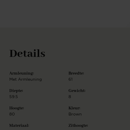
samenl: kies een van de kleurvarianten en
combineer jouw favoriete zitting met een van
twintig(!) mogelijke onderstellen. Je hebt de keuze
uit een Slide frame - elegant lijnenspel, Cross frame
- speels lijnenspel, Turn frame - 180 graden
draaibaar met auto-return functie, of Beehive frame
- gespiegeld hexagoon. Ieder onderstel is
vervaardigd uit hoogwaardig metaal en is
Details
verkrijgbaar in de finish mat zwart of wit, mat RVS,
mat goud en mat rosé. De Tome eetkamerstoel is
eenvoudig te monteren.
Armleuning:
Breedte:
Met Armleuning
61
Diepte:
Gewicht:
59.5
8
Hoogte:
Kleur:
80
Brown
Materiaal:
Zithoogte: