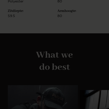
Polyester
80
Zitdiepte:
Armhoogte:
59.5
80
What we
do best