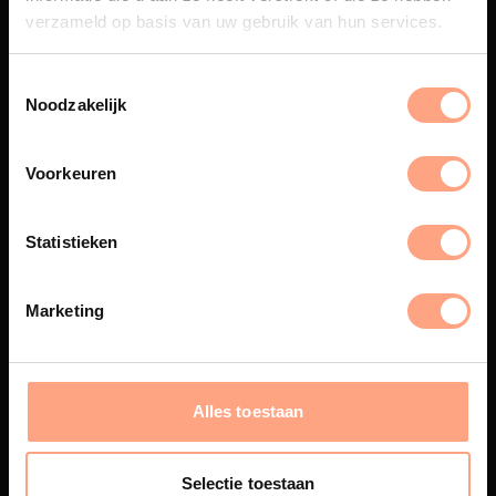
verzameld op basis van uw gebruik van hun services.
Maatwerk
Een exclusieve handgemaakte
Noodzakelijk
beleving, waar Nederlands
vakmanschap en design
samenkomen.
Voorkeuren
Statistieken
Spuiterij
Marketing
De meubelen worden in onze
eigen spuiterij afgewerkt met
een hoogwaardige twee
componenten lak.
Alles toestaan
Selectie toestaan