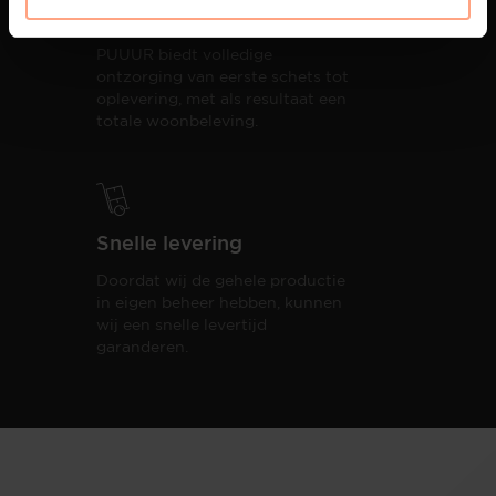
Interieur inrichting
PUUUR biedt volledige
ontzorging van eerste schets tot
oplevering,
met als resultaat een
totale woonbeleving.
Snelle levering
Doordat wij de gehele productie
in eigen beheer hebben, kunnen
wij een snelle levertijd
garanderen.