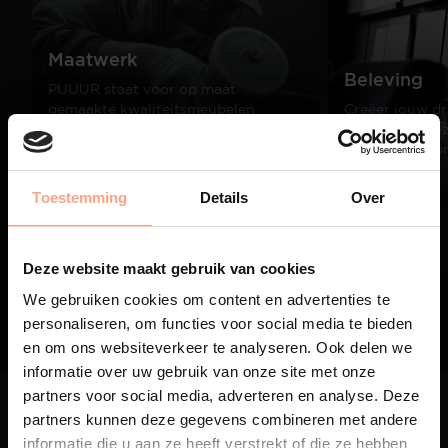
Maatwerk
Beleving
PUUUR staat voor op maat
gemaakte kwaliteitsmeubelen
Creëer jouw dr
passend in ieder interieur.
samen met onze
designer Simo
Lees meer
Lees meer
Toestemming
Details
Over
01
Deze website maakt gebruik van cookies
/
03
We gebruiken cookies om content en advertenties te
personaliseren, om functies voor social media te bieden
en om ons websiteverkeer te analyseren. Ook delen we
informatie over uw gebruik van onze site met onze
partners voor social media, adverteren en analyse. Deze
partners kunnen deze gegevens combineren met andere
informatie die u aan ze heeft verstrekt of die ze hebben