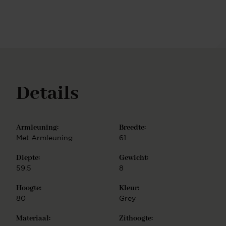
samenl: kies een van de kleurvarianten en
combineer jouw favoriete zitting met een van
twintig(!) mogelijke onderstellen. Je hebt de keuze
uit een Slide frame - elegant lijnenspel, Cross frame
- speels lijnenspel, Turn frame - 180 graden
draaibaar met auto-return functie, of Beehive frame
- gespiegeld hexagoon. Ieder onderstel is
vervaardigd uit hoogwaardig metaal en is
Details
verkrijgbaar in de finish mat zwart of wit, mat RVS,
mat goud en mat rosé. De Tome eetkamerstoel is
eenvoudig te monteren.
Armleuning:
Breedte:
Met Armleuning
61
Diepte:
Gewicht:
59.5
8
Hoogte:
Kleur:
80
Grey
Materiaal:
Zithoogte: