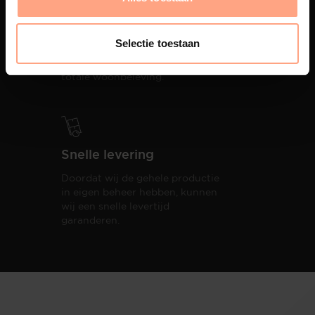
Interieur inrichting
PUUUR biedt volledige
Selectie toestaan
ontzorging van eerste schets tot
oplevering,
met als resultaat een
totale woonbeleving.
Snelle levering
Doordat wij de gehele productie
in eigen beheer hebben, kunnen
wij een snelle levertijd
garanderen.