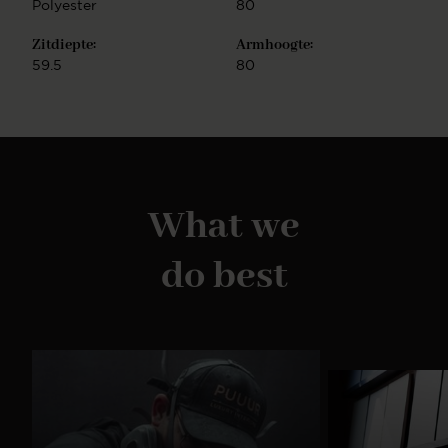
Polyester
80
Zitdiepte:
Armhoogte:
59.5
80
What we
do best