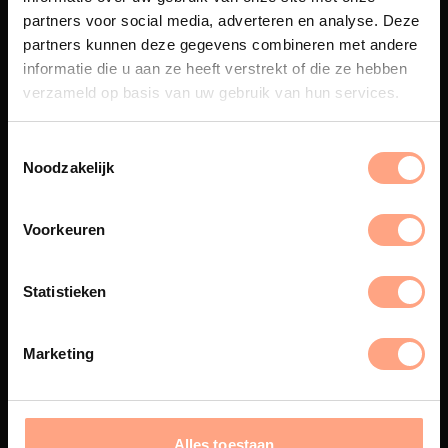
partners voor social media, adverteren en analyse. Deze
partners kunnen deze gegevens combineren met andere
Maatwerk
informatie die u aan ze heeft verstrekt of die ze hebben
Een exclusieve handgemaakte
verzameld op basis van uw gebruik van hun services.
beleving, waar Nederlands
vakmanschap en design
samenkomen.
Noodzakelijk
Voorkeuren
Spuiterij
Statistieken
De meubelen worden in onze
eigen spuiterij afgewerkt met
een hoogwaardige twee
Marketing
componenten lak.
Alles toestaan