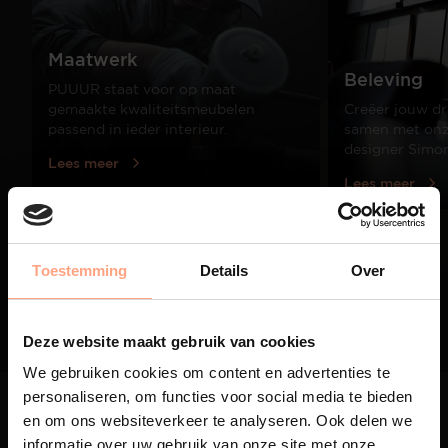
Maatwerk
Beleving
PUUUR staat voor op maat
gemaakte kwaliteitsmeubelen
Creëer jouw dr
passend in ieder interieur.
samen met onze
designer Simo
Lees meer
Lees meer
01
Toestemming
Details
Over
/
03
Deze website maakt gebruik van cookies
We gebruiken cookies om content en advertenties te
personaliseren, om functies voor social media te bieden
en om ons websiteverkeer te analyseren. Ook delen we
informatie over uw gebruik van onze site met onze