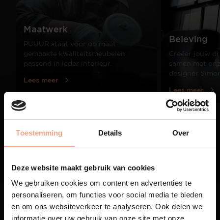
Maatwerk
Beleving
PUUUR staat voor op maat
gemaakte kwaliteitsmeubelen
Creëer jouw dr
passend in ieder interieur.
samen met onze
designer Simo
Lees meer
Lees meer
01
Toestemming
Details
Over
/
03
Deze website maakt gebruik van cookies
We gebruiken cookies om content en advertenties te
personaliseren, om functies voor social media te bieden
en om ons websiteverkeer te analyseren. Ook delen we
informatie over uw gebruik van onze site met onze