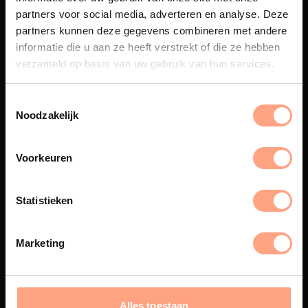
partners voor social media, adverteren en analyse. Deze
partners kunnen deze gegevens combineren met andere
Maatwerk
informatie die u aan ze heeft verstrekt of die ze hebben
Een exclusieve handgemaakte
verzameld op basis van uw gebruik van hun services.
beleving, waar Nederlands
vakmanschap en design
samenkomen.
Noodzakelijk
Voorkeuren
Spuiterij
Statistieken
De meubelen worden in onze
eigen spuiterij afgewerkt met
een hoogwaardige twee
Marketing
componenten lak.
Alles toestaan