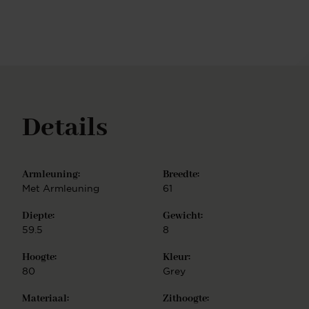
samenl: kies een van de kleurvarianten en
combineer jouw favoriete zitting met een van
twintig(!) mogelijke onderstellen. Je hebt de keuze
uit een Slide frame - elegant lijnenspel, Cross frame
- speels lijnenspel, Turn frame - 180 graden
draaibaar met auto-return functie, of Beehive frame
- gespiegeld hexagoon. Ieder onderstel is
vervaardigd uit hoogwaardig metaal en is
Details
verkrijgbaar in de finish mat zwart of wit, mat RVS,
mat goud en mat rosé. De Tome eetkamerstoel is
eenvoudig te monteren.
Armleuning:
Breedte:
Met Armleuning
61
Diepte:
Gewicht:
59.5
8
Hoogte:
Kleur:
80
Grey
Materiaal:
Zithoogte: