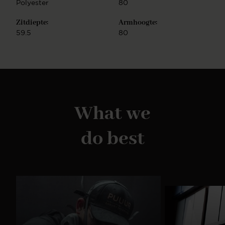
Polyester
80
Zitdiepte:
Armhoogte:
59.5
80
What we
do best