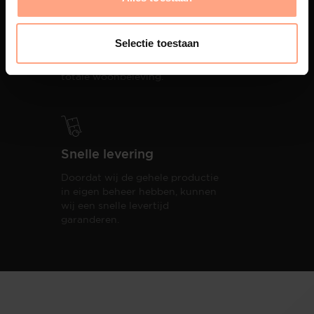
Interieur inrichting
PUUUR biedt volledige
Selectie toestaan
ontzorging van eerste schets tot
oplevering,
met als resultaat een
totale woonbeleving.
Snelle levering
Doordat wij de gehele productie
in eigen beheer hebben, kunnen
wij een snelle levertijd
garanderen.