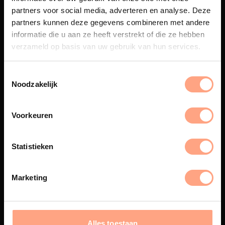
partners voor social media, adverteren en analyse. Deze
partners kunnen deze gegevens combineren met andere
Maatwerk
informatie die u aan ze heeft verstrekt of die ze hebben
Een exclusieve handgemaakte
verzameld op basis van uw gebruik van hun services.
beleving, waar Nederlands
vakmanschap en design
samenkomen.
Noodzakelijk
Voorkeuren
Spuiterij
Statistieken
De meubelen worden in onze
eigen spuiterij afgewerkt met
een hoogwaardige twee
Marketing
componenten lak.
Alles toestaan