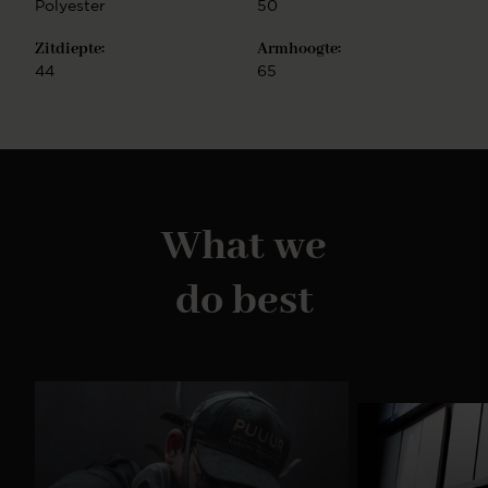
Polyester
50
Zitdiepte:
Armhoogte:
44
65
What we
do best