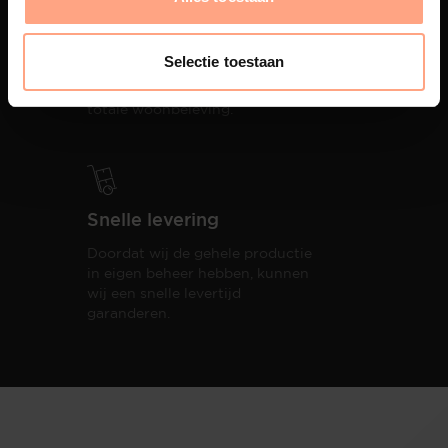
Interieur inrichting
PUUUR biedt volledige
Selectie toestaan
ontzorging van eerste schets tot
oplevering,
met als resultaat een
totale woonbeleving.
Snelle levering
Doordat wij de gehele productie
in eigen beheer hebben, kunnen
wij een snelle levertijd
garanderen.