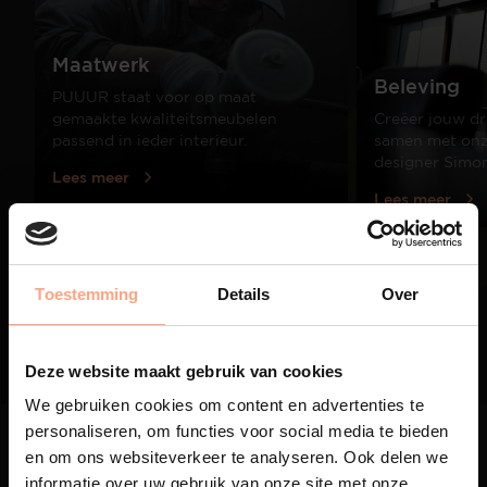
Maatwerk
Beleving
PUUUR staat voor op maat
gemaakte kwaliteitsmeubelen
Creëer jouw dr
passend in ieder interieur.
samen met onze
designer Simo
Lees meer
Lees meer
01
Toestemming
Details
Over
/
03
Deze website maakt gebruik van cookies
We gebruiken cookies om content en advertenties te
personaliseren, om functies voor social media te bieden
en om ons websiteverkeer te analyseren. Ook delen we
informatie over uw gebruik van onze site met onze