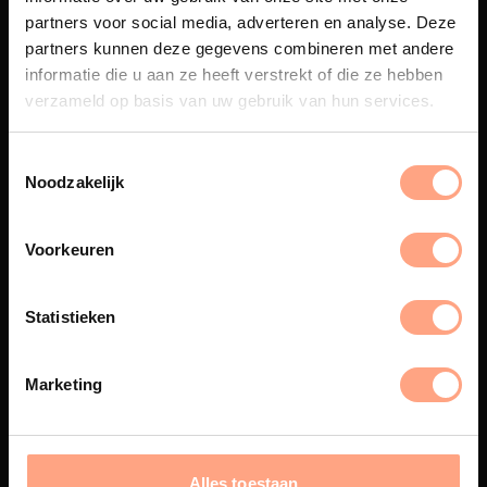
partners voor social media, adverteren en analyse. Deze
partners kunnen deze gegevens combineren met andere
Maatwerk
informatie die u aan ze heeft verstrekt of die ze hebben
Een exclusieve handgemaakte
verzameld op basis van uw gebruik van hun services.
beleving, waar Nederlands
vakmanschap en design
samenkomen.
Noodzakelijk
Voorkeuren
Spuiterij
Statistieken
De meubelen worden in onze
eigen spuiterij afgewerkt met
een hoogwaardige twee
Marketing
componenten lak.
Alles toestaan