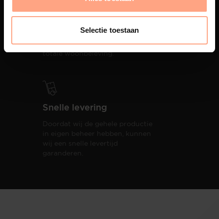
Interieur inrichting
PUUUR biedt volledige
Selectie toestaan
ontzorging van eerste schets tot
oplevering,
met als resultaat een
totale woonbeleving.
Snelle levering
Doordat wij de gehele productie
in eigen beheer hebben, kunnen
wij een snelle levertijd
garanderen.