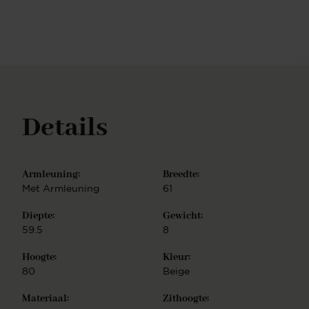
samenl: kies een van de kleurvarianten en
combineer jouw favoriete zitting met een van
twintig(!) mogelijke onderstellen. Je hebt de keuze
uit een Slide frame - elegant lijnenspel, Cross frame
- speels lijnenspel, Turn frame - 180 graden
draaibaar met auto-return functie, of Beehive frame
- gespiegeld hexagoon. Ieder onderstel is
vervaardigd uit hoogwaardig metaal en is
Details
verkrijgbaar in de finish mat zwart of wit, mat RVS,
mat goud en mat rosé. De Tome eetkamerstoel is
eenvoudig te monteren.
Armleuning:
Breedte:
Met Armleuning
61
Diepte:
Gewicht:
59.5
8
Hoogte:
Kleur:
80
Beige
Materiaal:
Zithoogte: