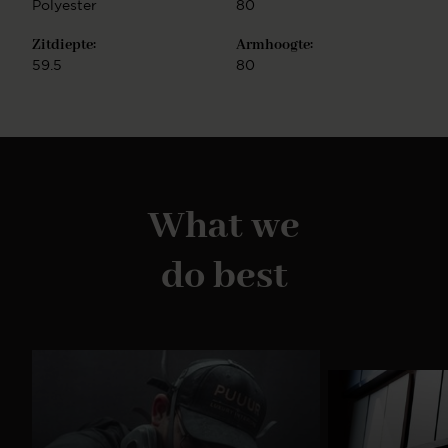
Polyester
80
Zitdiepte:
Armhoogte:
59.5
80
What we
do best