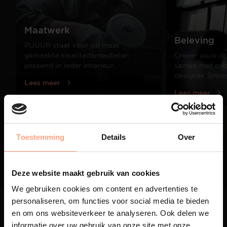
Maatwerk
Beleving
PUUUR staat voor op maat
gemaakte kwaliteitsmeubelen
Creëer jouw dr
passend in ieder interieur.
samen met onze
designer Simo
Lees meer
Lees meer
01
Toestemming
Details
Over
/
03
Deze website maakt gebruik van cookies
We gebruiken cookies om content en advertenties te
personaliseren, om functies voor social media te bieden
en om ons websiteverkeer te analyseren. Ook delen we
informatie over uw gebruik van onze site met onze