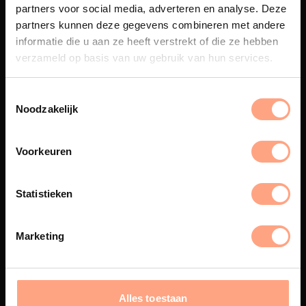
partners voor social media, adverteren en analyse. Deze
partners kunnen deze gegevens combineren met andere
Maatwerk
informatie die u aan ze heeft verstrekt of die ze hebben
Een exclusieve handgemaakte
verzameld op basis van uw gebruik van hun services.
beleving, waar Nederlands
vakmanschap en design
samenkomen.
Noodzakelijk
Voorkeuren
Spuiterij
De meubelen worden in onze
Statistieken
eigen spuiterij afgewerkt met
een hoogwaardige twee
componenten lak.
Marketing
Alles toestaan
Interieur inrichting