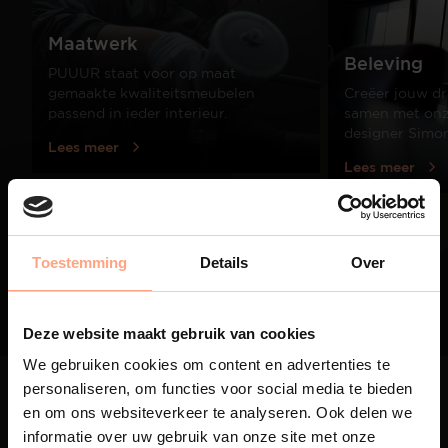
Maatwerk
Beleving
PUUUR staat voor op maat
gemaakte kwaliteitsmeubelen
Creëer jouw dr
passend in ieder interieur.
samen met onze
designer Simo
Lees meer
Lees meer
01
Toestemming
Details
Over
/
03
Deze website maakt gebruik van cookies
We gebruiken cookies om content en advertenties te
personaliseren, om functies voor social media te bieden
en om ons websiteverkeer te analyseren. Ook delen we
informatie over uw gebruik van onze site met onze