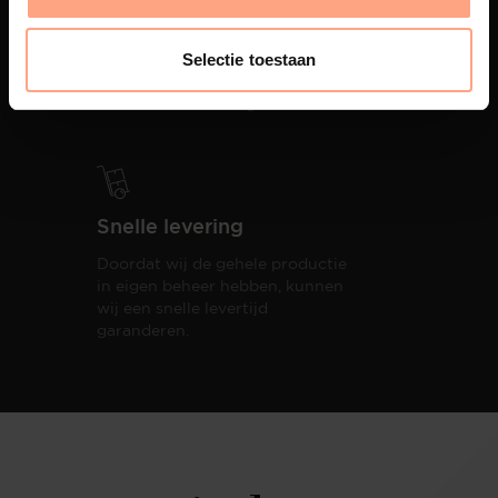
PUUUR biedt volledige
ontzorging van eerste schets tot
Selectie toestaan
oplevering,
met als resultaat een
totale woonbeleving.
Snelle levering
Doordat wij de gehele productie
in eigen beheer hebben, kunnen
wij een snelle levertijd
garanderen.