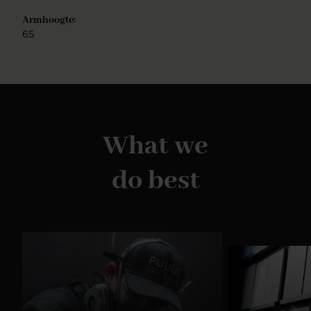
gebleekt, naturel, walnoot en zwart. De Tome stoel
Armhoogte:
is eenvoudig te monteren.
65
What we
do best