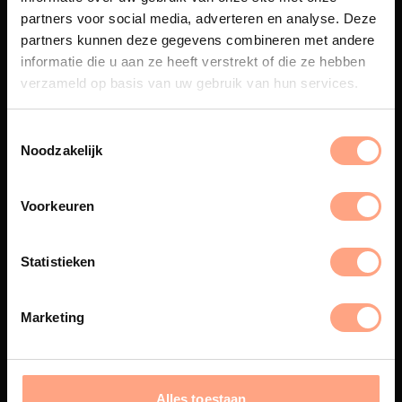
partners voor social media, adverteren en analyse. Deze
partners kunnen deze gegevens combineren met andere
Maatwerk
informatie die u aan ze heeft verstrekt of die ze hebben
Een exclusieve handgemaakte
verzameld op basis van uw gebruik van hun services.
beleving, waar Nederlands
vakmanschap en design
samenkomen.
Noodzakelijk
Voorkeuren
Spuiterij
Statistieken
De meubelen worden in onze
eigen spuiterij afgewerkt met
een hoogwaardige twee
Marketing
componenten lak.
Alles toestaan