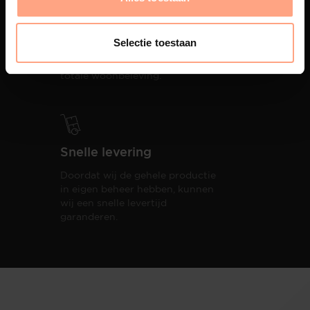
Interieur inrichting
PUUUR biedt volledige
Selectie toestaan
ontzorging van eerste schets tot
oplevering,
met als resultaat een
totale woonbeleving.
Snelle levering
Doordat wij de gehele productie
in eigen beheer hebben, kunnen
wij een snelle levertijd
garanderen.