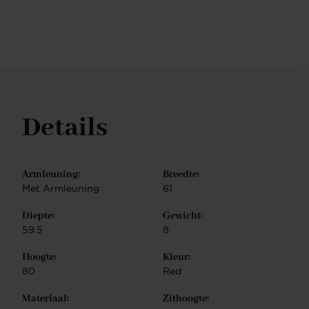
samenl: kies een van de kleurvarianten en
combineer jouw favoriete zitting met een van
twintig(!) mogelijke onderstellen. Je hebt de keuze
uit een Slide frame - elegant lijnenspel, Cross frame
- speels lijnenspel, Turn frame - 180 graden
draaibaar met auto-return functie, of Beehive frame
- gespiegeld hexagoon. Ieder onderstel is
vervaardigd uit hoogwaardig metaal en is
Details
verkrijgbaar in de finish mat zwart of wit, mat RVS,
mat goud en mat rosé. De Tome eetkamerstoel is
eenvoudig te monteren.
Armleuning:
Breedte:
Met Armleuning
61
Diepte:
Gewicht:
59.5
8
Hoogte:
Kleur:
80
Red
Materiaal:
Zithoogte: