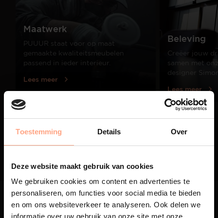
Maatwerk
Beleving
PUUUR staat voor op maat
gemaakte kwaliteitsmeubelen
Creëer jouw dr
passend in ieder interieur.
samen met onze
designer Simo
Lees meer
Lees meer
01
Toestemming
Details
Over
/
03
Deze website maakt gebruik van cookies
We gebruiken cookies om content en advertenties te
personaliseren, om functies voor social media te bieden
en om ons websiteverkeer te analyseren. Ook delen we
informatie over uw gebruik van onze site met onze