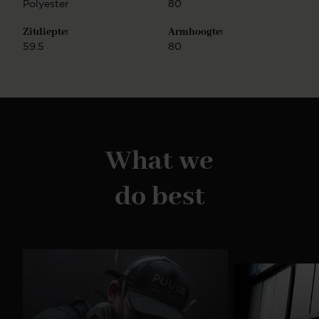
Polyester
80
Zitdiepte:
Armhoogte:
59.5
80
What we
do best