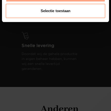
PUUUR biedt volledige
ontzorging van eerste schets tot
Selectie toestaan
oplevering,
met als resultaat een
totale woonbeleving.
Snelle levering
Doordat wij de gehele productie
in eigen beheer hebben, kunnen
wij een snelle levertijd
garanderen.
Anderen