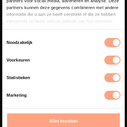
partners voor social media, adverteren en analyse. Deze
Maatwerk
partners kunnen deze gegevens combineren met andere
informatie die u aan ze heeft verstrekt of die ze hebben
Een exclusieve handgemaakte
beleving, waar Nederlands
verzameld op basis van uw gebruik van hun services.
vakmanschap en design
samenkomen.
Noodzakelijk
Voorkeuren
Spuiterij
De meubelen worden in onze
Statistieken
eigen spuiterij afgewerkt met
een hoogwaardige twee
componenten lak.
Marketing
Interieur inrichting
Alles toestaan