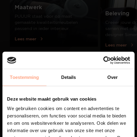
Maatwerk
Beleving
PUUUR staat voor op maat
gemaakte kwaliteitsmeubelen
Creëer jouw dr
passend in ieder interieur.
samen met onze
designer Simo
Lees meer
Lees meer
01
/
03
Toestemming
Details
Over
Deze website maakt gebruik van cookies
We gebruiken cookies om content en advertenties te
personaliseren, om functies voor social media te bieden
en om ons websiteverkeer te analyseren. Ook delen we
informatie over uw gebruik van onze site met onze