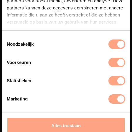
partners voor social media, adverteren en analyse. Deze
Maatwerk
partners kunnen deze gegevens combineren met andere
informatie die u aan ze heeft verstrekt of die ze hebben
Een exclusieve handgemaakte
beleving, waar Nederlands
verzameld op basis van uw gebruik van hun services.
vakmanschap en design
samenkomen.
Noodzakelijk
Voorkeuren
Spuiterij
De meubelen worden in onze
Statistieken
eigen spuiterij afgewerkt met
een hoogwaardige twee
componenten lak.
Marketing
Interieur inrichting
Alles toestaan