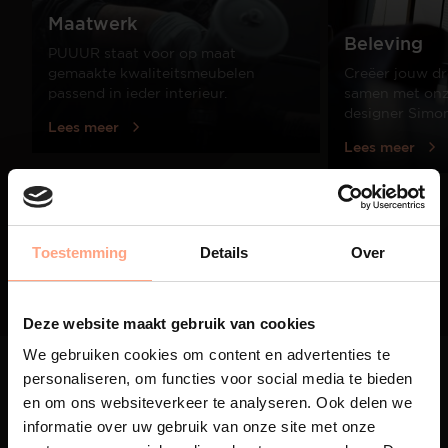
Maatwerk
Beleving
PUUUR staat voor op maat
gemaakte kwaliteitsmeubelen
Creëer jouw dr
passend in ieder interieur.
samen met onze
designer Simo
Lees meer
Lees meer
01
/
03
Toestemming
Details
Over
Deze website maakt gebruik van cookies
We gebruiken cookies om content en advertenties te
personaliseren, om functies voor social media te bieden
en om ons websiteverkeer te analyseren. Ook delen we
informatie over uw gebruik van onze site met onze