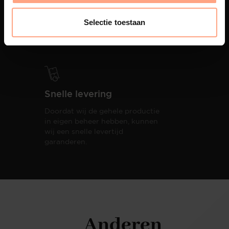
PUUUR biedt volledige
ontzorging van eerste schets tot
Selectie toestaan
oplevering,
met als resultaat een
totale woonbeleving.
Snelle levering
Doordat wij de gehele productie
in eigen beheer hebben, kunnen
wij een snelle levertijd
garanderen.
Anderen