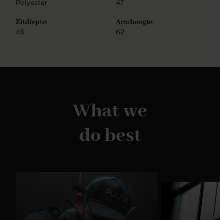
Polyester
47
Zitdiepte:
Armhoogte:
46
62
What we
do best