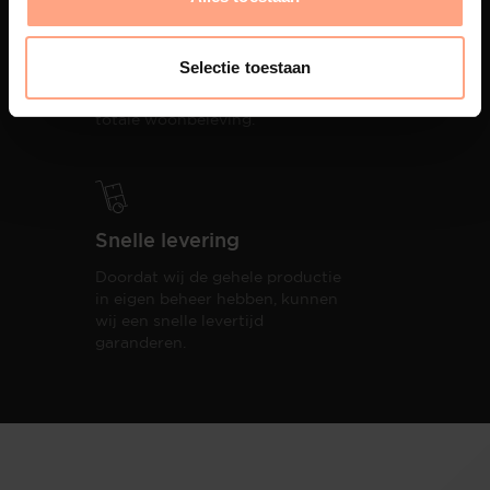
Interieur inrichting
PUUUR biedt volledige
Selectie toestaan
ontzorging van eerste schets tot
oplevering,
met als resultaat een
totale woonbeleving.
Snelle levering
Doordat wij de gehele productie
in eigen beheer hebben, kunnen
wij een snelle levertijd
garanderen.