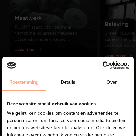
Maatwerk
Beleving
PUUUR staat voor op maat
gemaakte kwaliteitsmeubelen
Creëer jouw dr
passend in ieder interieur.
samen met onze
designer Simo
Lees meer
Lees meer
01
Toestemming
Details
Over
/
03
Deze website maakt gebruik van cookies
We gebruiken cookies om content en advertenties te
personaliseren, om functies voor social media te bieden
en om ons websiteverkeer te analyseren. Ook delen we
informatie over uw gebruik van onze site met onze