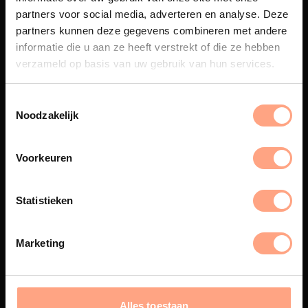
partners voor social media, adverteren en analyse. Deze
partners kunnen deze gegevens combineren met andere
Maatwerk
informatie die u aan ze heeft verstrekt of die ze hebben
Een exclusieve handgemaakte
verzameld op basis van uw gebruik van hun services.
beleving, waar Nederlands
vakmanschap en design
samenkomen.
Noodzakelijk
Voorkeuren
Spuiterij
Statistieken
De meubelen worden in onze
eigen spuiterij afgewerkt met
een hoogwaardige twee
Marketing
componenten lak.
Alles toestaan