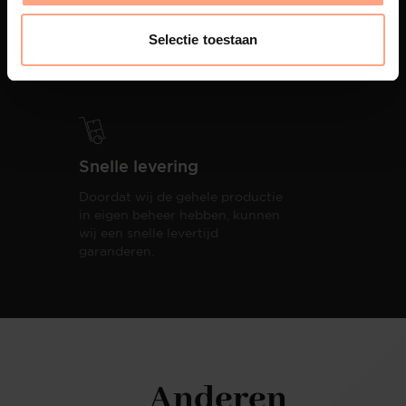
PUUUR biedt volledige
ontzorging van eerste schets tot
Selectie toestaan
oplevering,
met als resultaat een
totale woonbeleving.
Snelle levering
Doordat wij de gehele productie
in eigen beheer hebben, kunnen
wij een snelle levertijd
garanderen.
Anderen