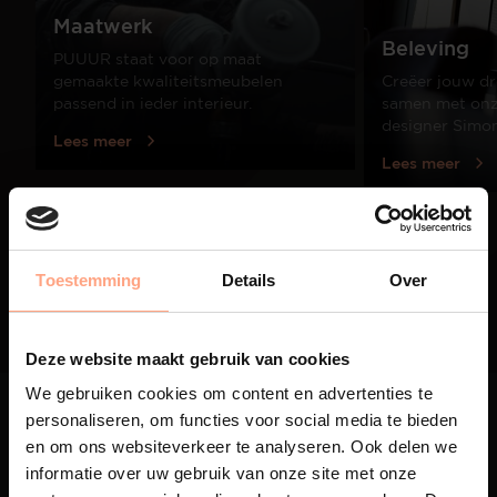
Maatwerk
Beleving
PUUUR staat voor op maat
gemaakte kwaliteitsmeubelen
Creëer jouw dr
passend in ieder interieur.
samen met onze
designer Simo
Lees meer
Lees meer
01
/
03
Toestemming
Details
Over
Deze website maakt gebruik van cookies
We gebruiken cookies om content en advertenties te
personaliseren, om functies voor social media te bieden
en om ons websiteverkeer te analyseren. Ook delen we
informatie over uw gebruik van onze site met onze