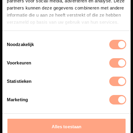
partners voor social media, adverteren en analyse. Deze
Maatwerk
partners kunnen deze gegevens combineren met andere
informatie die u aan ze heeft verstrekt of die ze hebben
Een exclusieve handgemaakte
beleving, waar Nederlands
verzameld op basis van uw gebruik van hun services.
vakmanschap en design
samenkomen.
Noodzakelijk
Voorkeuren
Spuiterij
De meubelen worden in onze
Statistieken
eigen spuiterij afgewerkt met
een hoogwaardige twee
componenten lak.
Marketing
Interieur inrichting
Alles toestaan