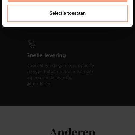
PUUUR biedt volledige
ontzorging van eerste schets tot
Selectie toestaan
oplevering,
met als resultaat een
totale woonbeleving.
Snelle levering
Doordat wij de gehele productie
in eigen beheer hebben, kunnen
wij een snelle levertijd
garanderen.
Anderen