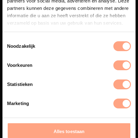
partners voor social media, adverteren en analyse. Deze
Maatwerk
partners kunnen deze gegevens combineren met andere
informatie die u aan ze heeft verstrekt of die ze hebben
Een exclusieve handgemaakte
beleving, waar Nederlands
verzameld op basis van uw gebruik van hun services.
vakmanschap en design
samenkomen.
Noodzakelijk
Voorkeuren
Spuiterij
De meubelen worden in onze
Statistieken
eigen spuiterij afgewerkt met
een hoogwaardige twee
componenten lak.
Marketing
Interieur inrichting
Alles toestaan