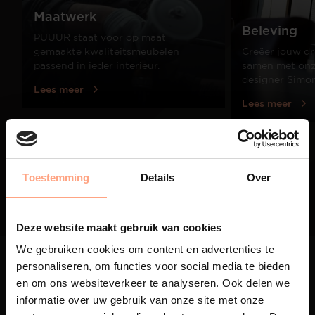
Maatwerk
Beleving
PUUUR staat voor op maat
gemaakte kwaliteitsmeubelen
Creëer jouw dr
passend in ieder interieur.
samen met onze
designer Simo
Lees meer
Lees meer
01
/
03
Toestemming
Details
Over
Deze website maakt gebruik van cookies
We gebruiken cookies om content en advertenties te
personaliseren, om functies voor social media te bieden
en om ons websiteverkeer te analyseren. Ook delen we
informatie over uw gebruik van onze site met onze