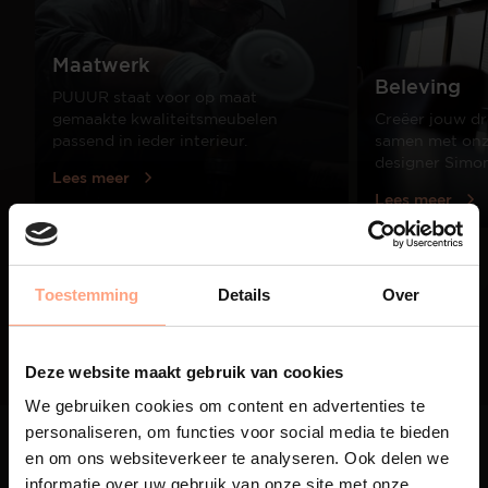
Maatwerk
Beleving
PUUUR staat voor op maat
gemaakte kwaliteitsmeubelen
Creëer jouw dr
passend in ieder interieur.
samen met onze
designer Simo
Lees meer
Lees meer
01
Toestemming
Details
Over
/
03
Deze website maakt gebruik van cookies
We gebruiken cookies om content en advertenties te
personaliseren, om functies voor social media te bieden
en om ons websiteverkeer te analyseren. Ook delen we
informatie over uw gebruik van onze site met onze