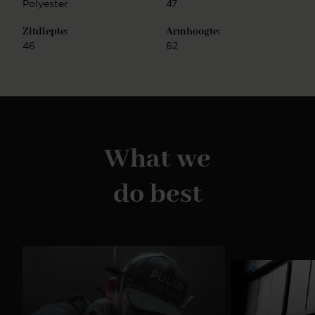
Polyester
47
Zitdiepte:
Armhoogte:
46
62
What we
do best