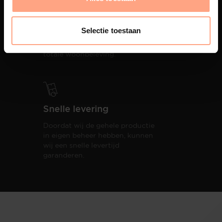
Interieur inrichting
PUUUR biedt volledige
Selectie toestaan
ontzorging van eerste schets tot
oplevering,
met als resultaat een
totale woonbeleving.
Snelle levering
Doordat wij de gehele productie
in eigen beheer hebben, kunnen
wij een snelle levertijd
garanderen.