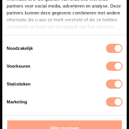
partners voor social media, adverteren en analyse. Deze
partners kunnen deze gegevens combineren met andere
Maatwerk
informatie die u aan ze heeft verstrekt of die ze hebben
Een exclusieve handgemaakte
verzameld op basis van uw gebruik van hun services.
beleving, waar Nederlands
vakmanschap en design
samenkomen.
Noodzakelijk
Voorkeuren
Spuiterij
Statistieken
De meubelen worden in onze
eigen spuiterij afgewerkt met
een hoogwaardige twee
Marketing
componenten lak.
Alles toestaan