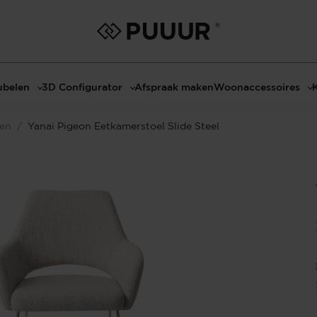
belen
3D Configurator
Afspraak maken
Woonaccessoires
ls
3D Tafel configurator
Bombyxx
len
/
Yanai Pigeon Eetkamerstoel Slide Steel
bels
3D TV-Meubel configurator
Claudi
el met sfeerhaard
3D TV-Meubel met TV-Paneel
Decoratie
dmeubels
3D TV-Paneel configurator
Huisparfums
el
Geurkaarsen
asten
Kaarshouders
s
Lampen
 tafels
Spiegels
Serveren