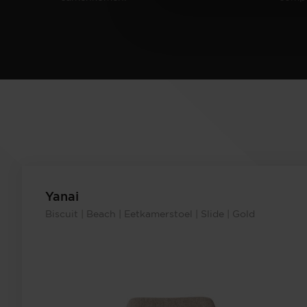
Yanai
Biscuit | Beach | Eetkamerstoel | Slide | Gold