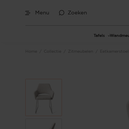
Menu
Zoeken
Tafels
Wandmeu
Eettafels
Cinewal
Home
/
Collectie
/
Zitmeubelen
/
Eetkamerstoe
Salontafels
TV-meu
Sidetables
TV meub
Bijzettafels
TV-wan
TV-pane
Vakkenk
Dressoir
Make-up