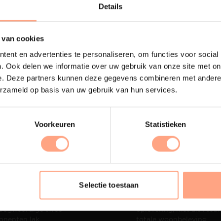
Lees m
Details
 van cookies
ent en advertenties te personaliseren, om functies voor social
. Ook delen we informatie over uw gebruik van onze site met on
e. Deze partners kunnen deze gegevens combineren met andere i
erzameld op basis van uw gebruik van hun services.
Voorkeuren
Statistieken
terij
Interieur inrichting
Selectie toestaan
ubelen worden in onze
PUUUR biedt volledige
 spuiterij afgewerkt met
ontzorging van eerste sc
oogwaardige twee
oplevering,
met als resul
nenten lak.
totale woonbeleving.