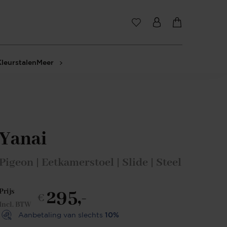
Kleurstalen
Meer
Yanai
Pigeon | Eetkamerstoel | Slide | Steel
295,-
Prijs
€
Incl. BTW
Aanbetaling van slechts
10%