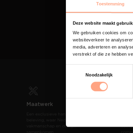
Toestemming
Deze website maakt gebruik
We gebruiken cookies om cont
websiteverkeer te analyseren
media, adverteren en analys
verstrekt of die ze hebben v
Noodzakelijk
Maatwerk
Spui
Een exclusieve handgemaakte
De me
beleving, waar Nederlands
eigen
vakmanschap en design
een h
samenkomen.
compo