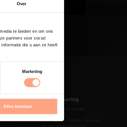
eer
Over
 media te bieden en om ons
ze partners voor social
nformatie die u aan ze heeft
Marketing
Snelle levering
Alles toestaan
Doordat wij de gehele
hets tot
productie in
taat een
eigen beheer hebben, kunnen
wij een snelle levertijd