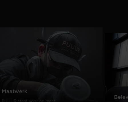
Maatwerk
Bele
PUUUR staat voor op maat
gemaakte kwaliteitsmeubelen
Creëer
passend in ieder interieur.
samen 
design
Lees meer