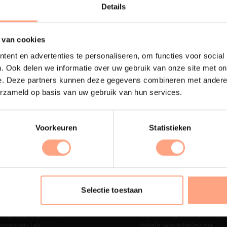
Lees m
Details
 van cookies
ent en advertenties te personaliseren, om functies voor social
. Ook delen we informatie over uw gebruik van onze site met on
e. Deze partners kunnen deze gegevens combineren met andere i
erzameld op basis van uw gebruik van hun services.
Voorkeuren
Statistieken
terij
Interieur inrichting
Selectie toestaan
ubelen worden in onze
PUUUR biedt volledige
 spuiterij afgewerkt met
ontzorging van eerste sc
oogwaardige twee
oplevering,
met als resul
nenten lak.
totale woonbeleving.