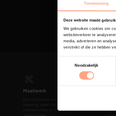
Toestemming
Deze website maakt gebruik
We gebruiken cookies om cont
websiteverkeer te analyseren
media, adverteren en analys
verstrekt of die ze hebben v
Noodzakelijk
Maatwerk
Spui
Een exclusieve handgemaakte
De me
beleving, waar Nederlands
eigen
vakmanschap en design
een h
samenkomen.
compo