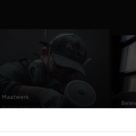
Maatwerk
Bele
PUUUR staat voor op maat
gemaakte kwaliteitsmeubelen
Creëer
passend in ieder interieur.
samen 
design
Lees meer