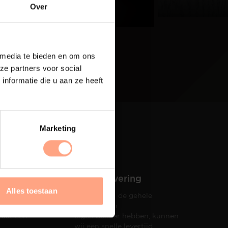
eer
Over
 media te bieden en om ons
ze partners voor social
nformatie die u aan ze heeft
Marketing
Snelle levering
Alles toestaan
Doordat wij de gehele
hets tot
productie in
taat een
eigen beheer hebben, kunnen
wij een snelle levertijd