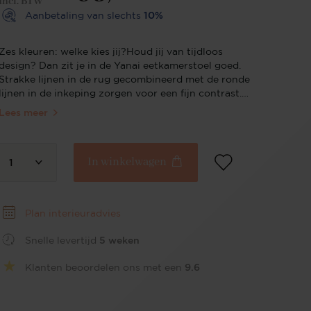
Incl. BTW
Aanbetaling van slechts
10%
Zes kleuren: welke kies jij?Houd jij van tijdloos
design? Dan zit je in de Yanai eetkamerstoel goed.
Strakke lijnen in de rug gecombineerd met de ronde
lijnen in de inkeping zorgen voor een fijn contrast.
De stoffering van de kuip is van hoogwaardig
Lees meer
polyester, waar we hebben gekozen voor een stof
die ogenschijnlijk simpel is. De Yanai komt in zes
kleuren: Pigeon (lichtgrijs), Biscuit Beach
In winkelwagen
(gemêleerd beige en grijs), Amazing Grey
1
(donkergrijs), Tuscan Terra (diep brons), Pink Punch
(roze) en Soft Sage (zacht groen). De naturel
kleuren matchen moeiteloos met bestaande kleuren
Plan interieuradvies
uit jouw interieur. De diepe kleur Tuscan Terra en de
frisse Soft Sage en Pink Punch zijn wat gewaagder
Snelle levertijd
5 weken
maar zullen als trotse centerpoint om je
eetkamertafel staan. Licht designDe inkeping in de
Klanten beoordelen ons met een
9.6
rugleuning van de Yanai stoel geeft het ontwerp
een luchtiger karakter dan bijvoorbeeld de Yanai
eetkamerstoel. Combineer deze elegante zitting