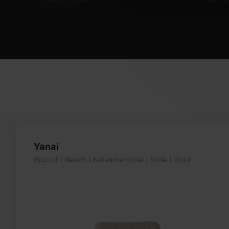
Yanai
Biscuit | Beach | Eetkamerstoel | Slide | Gold