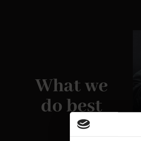
What we
do best