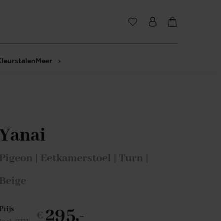
Kleurstalen
Meer
Yanai
Pigeon | Eetkamerstoel | Turn |
Beige
295,-
Prijs
€