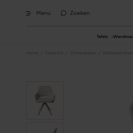
Menu
Zoeken
Tafels
Wandmeu
Eettafels
Cinewal
Home
/
Collectie
/
Zitmeubelen
/
Eetkamerstoe
Salontafels
TV-meu
Sidetables
TV meub
Bijzettafels
TV-wan
TV-pane
Vakkenk
Dressoir
Make-up