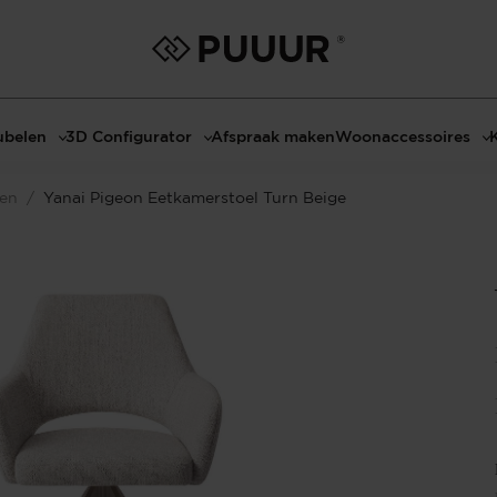
belen
3D Configurator
Afspraak maken
Woonaccessoires
ls
3D Tafel configurator
Bombyxx
len
/
Yanai Pigeon Eetkamerstoel Turn Beige
bels
3D TV-Meubel configurator
Claudi
el met sfeerhaard
3D TV-Meubel met TV-Paneel
Decoratie
dmeubels
3D TV-Paneel configurator
Huisparfums
el
Geurkaarsen
asten
Kaarshouders
s
Lampen
 tafels
Spiegels
Serveren