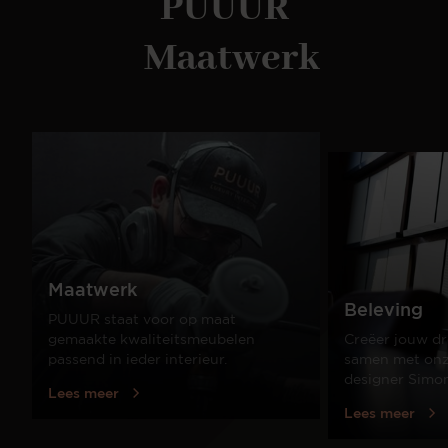
PUUUR
Maatwerk
Maatwerk
Beleving
PUUUR staat voor op maat
gemaakte kwaliteitsmeubelen
Creëer jouw dr
passend in ieder interieur.
samen met onze
designer Simo
Lees meer
Lees meer