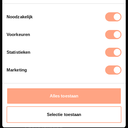
Spuiterij
Noodzakelijk
De meubelen worden in onze
eigen spuiterij afgewerkt met
een hoogwaardige twee
Voorkeuren
componenten lak.
Statistieken
Interieur design
Marketing
PUUUR biedt volledige
ontzorging van eerste schets tot
oplevering,
met als resultaat een
Alles toestaan
totale woonbeleving.
Selectie toestaan