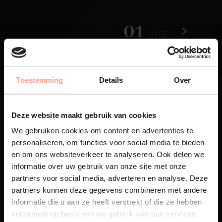
01
/
03
Toestemming
Details
Over
Deze website maakt gebruik van cookies
We gebruiken cookies om content en advertenties te
Maatwerk
personaliseren, om functies voor social media te bieden
en om ons websiteverkeer te analyseren. Ook delen we
Een exclusieve handgemaakte
informatie over uw gebruik van onze site met onze
beleving, waar Nederlands
vakmanschap en design
partners voor social media, adverteren en analyse. Deze
samenkomen.
partners kunnen deze gegevens combineren met andere
informatie die u aan ze heeft verstrekt of die ze hebben
verzameld op basis van uw gebruik van hun services.