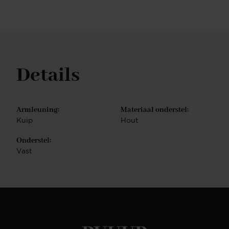
zitmeubelen bieden wij diverse andere meubelen
aan in ons uitgebreide assortiment. Zo is het
natuurlijk altijd prachtig om je luxe eetkamerstoel
perfect te combineren met een maatwerk eettafel
en een luxe fauteuil met bijzettafel.
Details
Armleuning:
Materiaal onderstel:
Kuip
Hout
Onderstel:
Vast